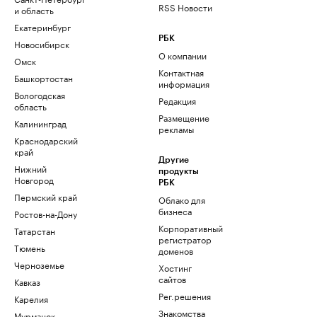
RSS Новости
и область
Екатеринбург
РБК
Новосибирск
О компании
Омск
Контактная
Башкортостан
информация
Вологодская
Редакция
область
Размещение
Калининград
рекламы
Краснодарский
край
Другие
Нижний
продукты
Новгород
РБК
Пермский край
Облако для
бизнеса
Ростов-на-Дону
Корпоративный
Татарстан
регистратор
Тюмень
доменов
Черноземье
Хостинг
сайтов
Кавказ
Рег.решения
Карелия
Знакомства
Мурманск