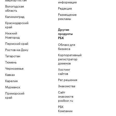
информация
Вологодская
Редакция
область
Размещение
Калининград
рекламы
Краснодарский
край
Другие
Нижний
продукты
Новгород
РБК
Пермский край
Облако для
бизнеса
Ростов-на-Дону
Корпоративный
Татарстан
регистратор
Тюмень
доменов
Черноземье
Хостинг
сайтов
Кавказ
Рег.решения
Карелия
Знакомства
Мурманск
Сайт
Приморский
знакомств
край
podbor.ru
РБК
Компании