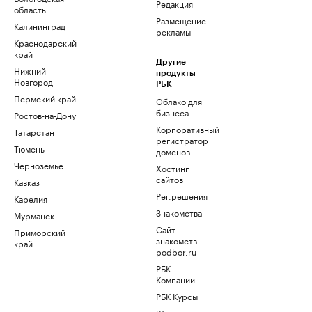
Редакция
область
Размещение
Калининград
рекламы
Краснодарский
край
Другие
Нижний
продукты
Новгород
РБК
Пермский край
Облако для
бизнеса
Ростов-на-Дону
Корпоративный
Татарстан
регистратор
Тюмень
доменов
Черноземье
Хостинг
сайтов
Кавказ
Рег.решения
Карелия
Знакомства
Мурманск
Сайт
Приморский
знакомств
край
podbor.ru
РБК
Компании
РБК Курсы