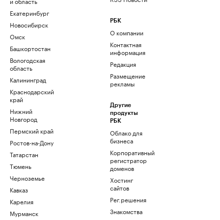
и область
Екатеринбург
РБК
Новосибирск
О компании
Омск
Контактная
Башкортостан
информация
Вологодская
Редакция
область
Размещение
Калининград
рекламы
Краснодарский
край
Другие
Нижний
продукты
Новгород
РБК
Пермский край
Облако для
бизнеса
Ростов-на-Дону
Корпоративный
Татарстан
регистратор
Тюмень
доменов
Черноземье
Хостинг
сайтов
Кавказ
Рег.решения
Карелия
Знакомства
Мурманск