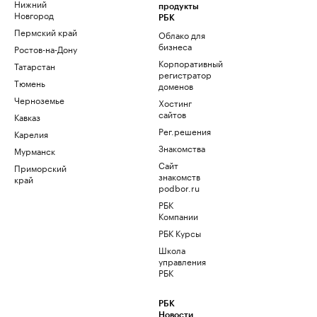
Нижний
продукты
Новгород
РБК
Пермский край
Облако для
бизнеса
Ростов-на-Дону
Корпоративный
Татарстан
регистратор
Тюмень
доменов
Черноземье
Хостинг
сайтов
Кавказ
Рег.решения
Карелия
Знакомства
Мурманск
Сайт
Приморский
знакомств
край
podbor.ru
РБК
Компании
РБК Курсы
Школа
управления
РБК
РБК
Новости