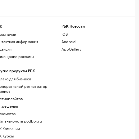
К
РБК Новости
компании
iOS
нтактная информация
Android
дакция
AppGallery
змещение рекламы
угие продукты РБК
лако для бизнеса
рпоративный регистратор
менов
стинг сайтов
г.решения
акомства
йт знакомств podbor.ru
К Компании
К Курсы