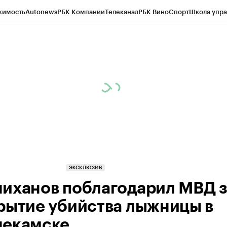
жимость
Autonews
РБК Компании
Телеканал
РБК Вино
Спорт
Школа упра
ипто
РБК Бизнес-среда
Дискуссионный клуб
Исследования
Кредитные 
рагентов
Политика
Экономика
Бизнес
Технологии и медиа
Финансы
Рын
ЭКСКЛЮЗИВ
иханов поблагодарил МВД 
рытие убийства лыжницы в
екамске