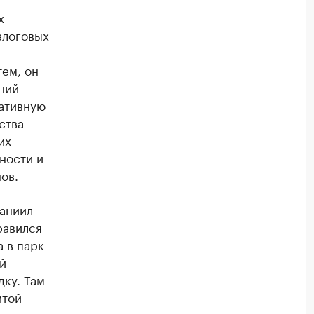
х
алоговых
ем, он
ний
ативную
ства
их
ности и
ов.
аниил
равился
а в парк
й
дку. Там
итой