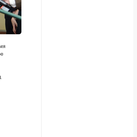
мя
ое
д