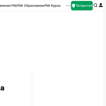
Татарстан
вления РБК
РБК Образование
РБК Курсы
рейтинги
Франшизы
Газета
ок наличной валюты
за