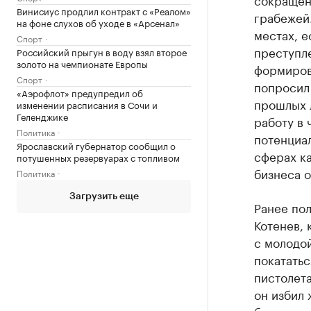
Винисиус продлил контракт с «Реалом»
грабежей
на фоне слухов об уходе в «Арсенал»
местах, е
Спорт
преступл
Российский прыгун в воду взял второе
золото на чемпионате Европы
формирова
Спорт
попросил
«Аэрофлот» предупредил об
прошлых 
изменении расписания в Сочи и
Геленджике
работу в
Политика
потенциал
Ярославский губернатор сообщил о
сферах ка
потушенных резервуарах с топливом
бизнеса о
Политика
Загрузить еще
Ранее по
Котенев, 
с молодой
покататьс
пистолета
он избил 