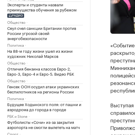
Эксперты и студенты назвали
преимущества обучения за рубежом
РАДИО
Общество
Сеул счел санкции Британии против
России угрозой своей
энергобезопасности
«Событие 
Политика
На 88-м году жизни ушел из жизни
раскрыто,
художник Николай Марков
преступни
Общество
Миннихано
Отличия бензина классов Евро-2,
Евро-3, Евро-4 и Евро-5. Видео РБК
полицейс
Общество
резонансн
Генсек ООН осудил атаки украинских
республи
беспилотников на регионы России
Политика
Выступая 
Будущее Ходынского поля: от пашни и
аэродрома до города в городе
справилос
РБК и Stone
преступно
Футболисты «Сочи» из-за закрытия
Приволжс
аэропорта не смогли вылететь на матч
Спорт
сокращени