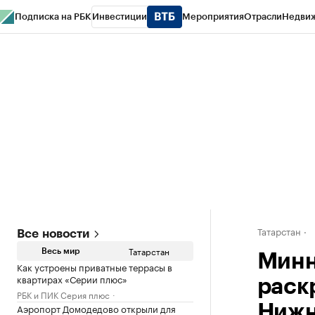
Подписка на РБК
Инвестиции
Мероприятия
Отрасли
Недви
РБК Life
Тренды
Визионеры
Национальные проекты
Город
Стиль
Кр
Спецпроекты СПб
Конференции СПб
Спецпроекты
Проверка конт
Татарстан
Все новости
Татарстан
Весь мир
Минн
Как устроены приватные террасы в
квартирах «Серии плюс»
раск
РБК и ПИК Серия плюс
Аэропорт Домодедово открыли для
Нижн