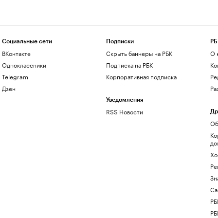
Социальные сети
Подписки
РБ
ВКонтакте
Скрыть баннеры на РБК
О 
Одноклассники
Подписка на РБК
Ко
Telegram
Корпоративная подписка
Ре
Дзен
Ра
Уведомления
RSS Новости
Др
Об
Ко
до
Хо
Ре
Зн
Са
РБ
РБ