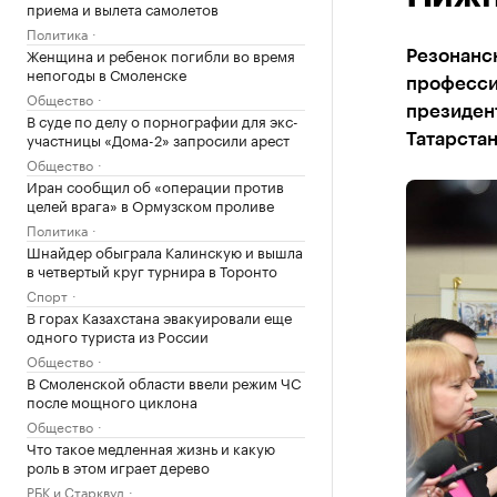
приема и вылета самолетов
Политика
Женщина и ребенок погибли во время
Резонанс
непогоды в Смоленске
профессио
Общество
президент
В суде по делу о порнографии для экс-
участницы «Дома-2» запросили арест
Татарста
Общество
Иран сообщил об «операции против
целей врага» в Ормузском проливе
Политика
Шнайдер обыграла Калинскую и вышла
в четвертый круг турнира в Торонто
Спорт
В горах Казахстана эвакуировали еще
одного туриста из России
Общество
В Смоленской области ввели режим ЧС
после мощного циклона
Общество
Что такое медленная жизнь и какую
роль в этом играет дерево
РБК и Старквуд