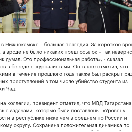
в Нижнекамске – большая трагедия. За короткое вре
 а вроде не было никаких предпосылок – так наверн
к думал. Это профессиональная работа», - сказал
в в беседе с журналистами. Он также отметил, что
кими в течение прошлого года также был раскрыт ря
ых преступлений в том числе убийство студента из
ки Чад.
на коллегии, президент отметил, что МВД Татарстана
ь с задачами, которые были поставлены. «Уровень
сти в республике ниже чем в среднем по России и
кому округу. Сохранена положительная динамика по
ю преступности, снизилось число убийств, разбоев,