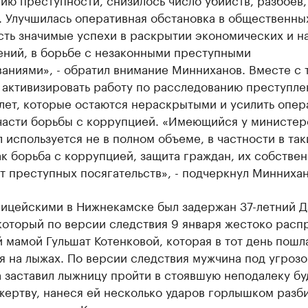
. Улучшилась оперативная обстановка в общественны
сть значимые успехи в раскрытии экономических и н
ений, в борьбе с незаконными преступными
ниями», - обратил внимание Минниханов. Вместе с т
 активизировать работу по расследованию преступле
лет, которые остаются нераскрытыми и усилить опер
 части борьбы с коррупцией. «Имеющийся у министер
 используется не в полном объеме, в частности в так
к борьба с коррупцией, защита граждан, их собствен
т преступных посягательств», - подчеркнул Миннихан
лицейскими в Нижнекамске был задержан 37-летний Д
который по версии следствия 9 января жестоко расп
 мамой Гульшат Котенковой, которая в тот день пошл
я на лыжах. По версии следствия мужчина под угрозо
 заставил лыжницу пройти в стоявшую неподалеку бу
жертву, нанеся ей несколько ударов горлышком разб