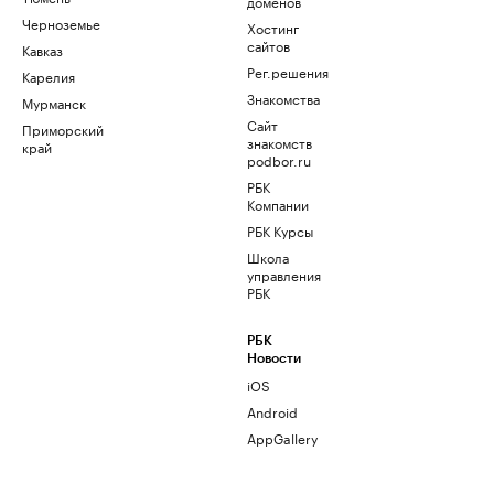
доменов
Черноземье
Хостинг
сайтов
Кавказ
Рег.решения
Карелия
Знакомства
Мурманск
Сайт
Приморский
знакомств
край
podbor.ru
РБК
Компании
РБК Курсы
Школа
управления
РБК
РБК
Новости
iOS
Android
AppGallery