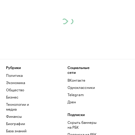
Рубрики
Социальные
сети
Политика
ВКонтакте
Экономика
Одноклассники
Общество
Telegram
Бизнес
Дзен
Технологии и
медиа
Финансы
Подписки
Скрыть баннеры
Биографии
на РБК
База знаний
Подписка на РБК