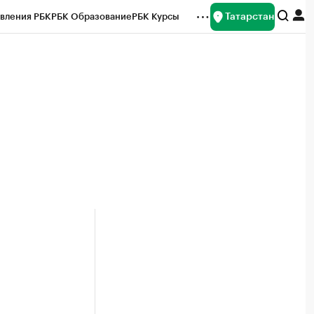
Татарстан
вления РБК
РБК Образование
РБК Курсы
рейтинги
Франшизы
Газета
ок наличной валюты