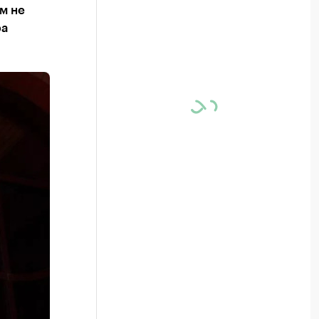
м не
ра