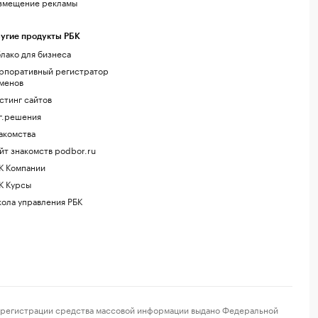
змещение рекламы
угие продукты РБК
лако для бизнеса
рпоративный регистратор
менов
стинг сайтов
г.решения
акомства
йт знакомств podbor.ru
К Компании
К Курсы
ола управления РБК
регистрации средства массовой информации выдано Федеральной