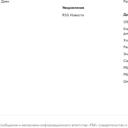
Дзен
Ра
Уведомления
RSS Новости
Др
Об
Ко
до
Хо
Ре
Зн
Са
РБ
РБ
Шк
ения и материалы информационного агентства «РБК» (свидетельство о 