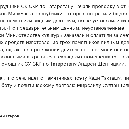
рудники СК СКР по Татарстану начали проверку в от
ков Минкульта республики, которые потратили бюдж
на памятники видным деятелям, но не установили их 
ты.«По предварительным данным, неустановленные
и Министерства культуры заказали и оплатили за сче
х средств изготовление трех памятников видным дея
а, однако на протяжении длительного времени они о
ованными и хранятся в складских помещениях», - ск
помощник СУ СКР по Татарстану Андрей Шептицкий.
л, что речь идет о памятниках поэту Хади Такташу, п
нбету и политическому деятелю Мирсаиду Султан-Гал
ей Угаров