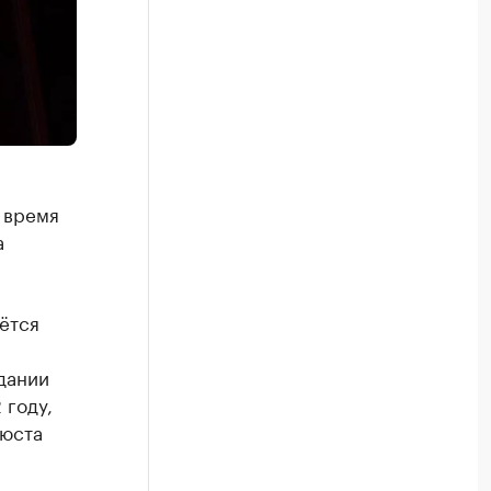
 время
а
ётся
дании
 году,
бюста