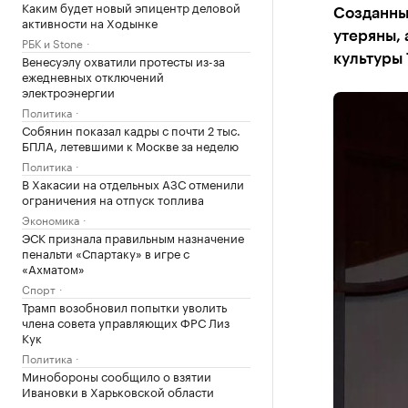
Каким будет новый эпицентр деловой
Созданны
активности на Ходынке
утеряны, 
РБК и Stone
Венесуэлу охватили протесты из-за
культуры 
ежедневных отключений
электроэнергии
Политика
Собянин показал кадры с почти 2 тыс.
БПЛА, летевшими к Москве за неделю
Политика
В Хакасии на отдельных АЗС отменили
ограничения на отпуск топлива
Экономика
ЭСК признала правильным назначение
пенальти «Спартаку» в игре с
«Ахматом»
Спорт
Трамп возобновил попытки уволить
члена совета управляющих ФРС Лиз
Кук
Политика
Минобороны сообщило о взятии
Ивановки в Харьковской области