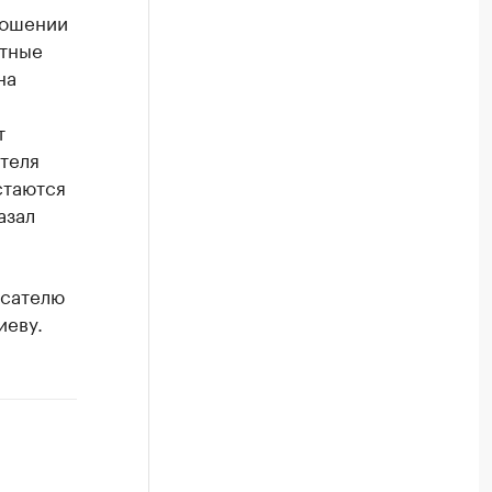
ношении
етные
на
т
теля
стаются
азал
исателю
иеву.