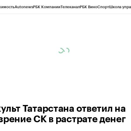
жимость
Autonews
РБК Компании
Телеканал
РБК Вино
Спорт
Школа упра
ипто
РБК Бизнес-среда
Дискуссионный клуб
Исследования
Кредитные 
рагентов
Политика
Экономика
Бизнес
Технологии и медиа
Финансы
Рын
ульт Татарстана ответил на
зрение СК в растрате денег