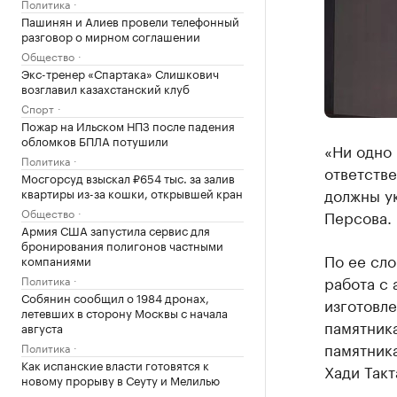
Политика
Пашинян и Алиев провели телефонный
разговор о мирном соглашении
Общество
Экс-тренер «Спартака» Слишкович
возглавил казахстанский клуб
Спорт
Пожар на Ильском НПЗ после падения
обломков БПЛА потушили
«Ни одно 
Политика
ответств
Мосгорсуд взыскал ₽654 тыс. за залив
должны ук
квартиры из-за кошки, открывшей кран
Общество
Персова.
Армия США запустила сервис для
бронирования полигонов частными
По ее сло
компаниями
работа с 
Политика
Собянин сообщил о 1984 дронах,
изготовле
летевших в сторону Москвы с начала
памятника
августа
памятника
Политика
Как испанские власти готовятся к
Хади Такт
новому прорыву в Сеуту и Мелилью