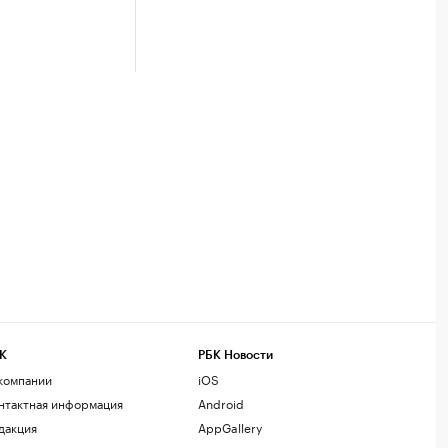
К
РБК Новости
компании
iOS
нтактная информация
Android
дакция
AppGallery