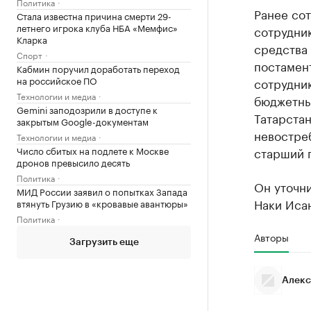
Политика
Ранее сот
Стала известна причина смерти 29-
летнего игрока клуба НБА «Мемфис»
сотрудни
Кларка
средства 
Спорт
постамен
Кабмин поручил доработать переход
на российское ПО
сотрудник
Технологии и медиа
бюджетны
Gemini заподозрили в доступе к
Татарстан
закрытым Google-документам
невостреб
Технологии и медиа
Число сбитых на подлете к Москве
старший 
дронов превысило десять
Политика
Он уточни
МИД России заявил о попытках Запада
Наки Иса
втянуть Грузию в «кровавые авантюры»
Политика
Авторы
Загрузить еще
Алекс