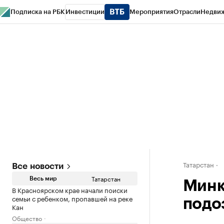
Подписка на РБК
Инвестиции
Мероприятия
Отрасли
Недви
РБК Life
Тренды
Визионеры
Национальные проекты
Город
Стиль
Кр
Спецпроекты СПб
Конференции СПб
Спецпроекты
Проверка конт
Татарстан
Все новости
Татарстан
Весь мир
Минк
В Красноярском крае начали поиски
семьи с ребенком, пропавшей на реке
подо
Кан
Общество