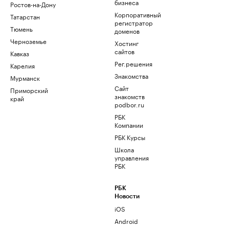
бизнеса
Ростов-на-Дону
Корпоративный
Татарстан
регистратор
Тюмень
доменов
Черноземье
Хостинг
сайтов
Кавказ
Рег.решения
Карелия
Знакомства
Мурманск
Сайт
Приморский
знакомств
край
podbor.ru
РБК
Компании
РБК Курсы
Школа
управления
РБК
РБК
Новости
iOS
Android