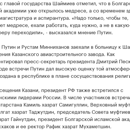
с главой государства Шаймиев отметил, что в Болгар
й академии уже открылось медресе, а со временем з
магистратура и аспирантура. «Надо только, чтобы те,
ет медресе, ехали работать, куда нужно, а не в какую
еру переходили», - высказался мнение Путин.
 Путин и Рустам Минниханов заехали в больницу к Ш
ния Казанского авиастроительного завода. Как
нтировал пресс-секретарь президента Дмитрий Песк
оде встречи Путин дал высокую оценку той атмосфер
оздана в республике в плане сосуществования религ
сещения Казани, президент РФ также встретился с
нскими лидерами России. В числе участников встреч
атарстана Камиль хазрат Самигуллин, Верховный муф
лгат хазрат Таджутдин, председатель Совета муфтие
зрат Гайнутдин, президент Болгарской исламской ак
хаков и ее ректор Рафик хазрат Мухаметшин.