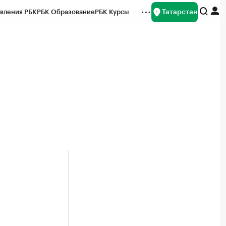
Татарстан
вления РБК
РБК Образование
РБК Курсы
рейтинги
Франшизы
Газета
ок наличной валюты