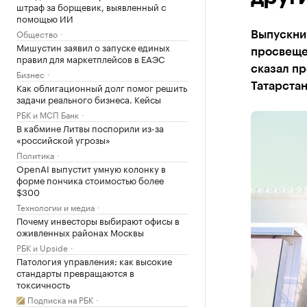
штраф за борщевик, выявленный с
помощью ИИ
Общество
Выпускни
Мишустин заявил о запуске единых
просвещен
правил для маркетплейсов в ЕАЭС
сказал пр
Бизнес
Как облигационный долг помог решить
Татарста
задачи реального бизнеса. Кейсы
РБК и МСП Банк
В кабмине Литвы поспорили из-за
«российской угрозы»
Политика
OpenAI выпустит умную колонку в
форме пончика стоимостью более
$300
Технологии и медиа
Почему инвесторы выбирают офисы в
оживленных районах Москвы
РБК и Upside
Патология управления: как высокие
стандарты превращаются в
токсичность
Подписка на РБК