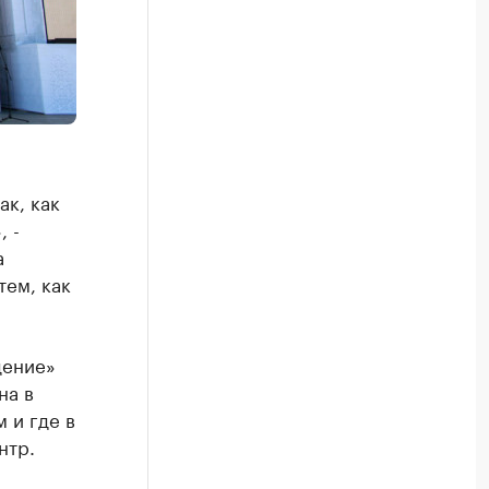
ак, как
 -
а
тем, как
дение»
на в
 и где в
нтр.