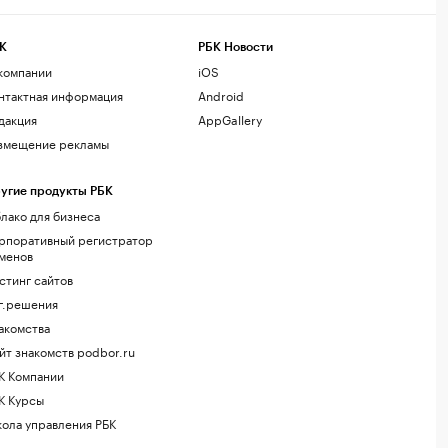
К
РБК Новости
компании
iOS
нтактная информация
Android
дакция
AppGallery
змещение рекламы
угие продукты РБК
лако для бизнеса
рпоративный регистратор
менов
стинг сайтов
г.решения
акомства
йт знакомств podbor.ru
К Компании
К Курсы
ола управления РБК