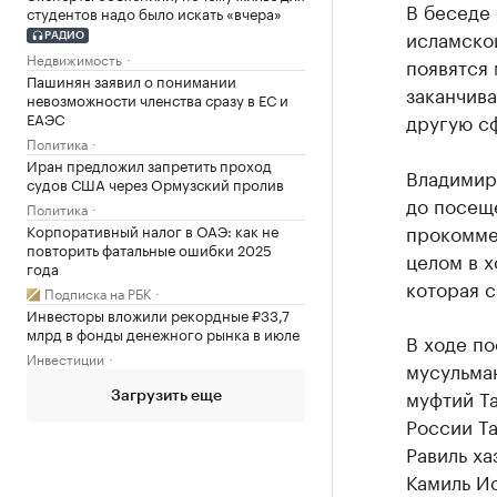
В беседе 
студентов надо было искать «вчера»
исламско
РАДИО
Недвижимость
появятся 
Пашинян заявил о понимании
заканчива
невозможности членства сразу в ЕС и
ЕАЭС
другую сф
Политика
Иран предложил запретить проход
Владимир
судов США через Ормузский пролив
до посеще
Политика
прокомме
Корпоративный налог в ОАЭ: как не
повторить фатальные ошибки 2025
целом в х
года
которая с
Подписка на РБК
Инвесторы вложили рекордные ₽33,7
млрд в фонды денежного рынка в июле
В ходе по
Инвестиции
мусульма
муфтий Т
Загрузить еще
России Та
Равиль ха
Камиль Ис