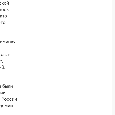
ской
десь
 кто
-то
аймиеву
ов, в
е,
ий.
и были
тий
в России
адемии