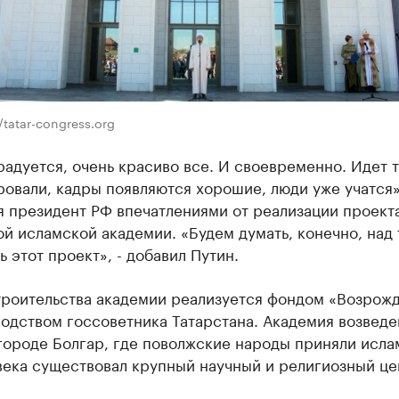
/tatar-congress.org
адуется, очень красиво все. И своевременно. Идет т
овали, кадры появляются хорошие, люди уже учатся»,
я президент РФ впечатлениями от реализации проект
й исламской академии. «Будем думать, конечно, над 
 этот проект», - добавил Путин.
троительства академии реализуется фондом «Возрож
одством госсоветника Татарстана. Академия возведе
ороде Болгар, где поволжские народы приняли ислам
века существовал крупный научный и религиозный це