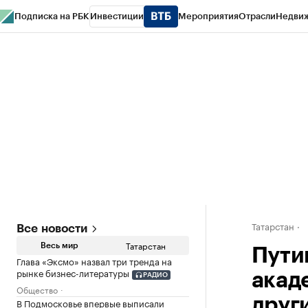
Подписка на РБК
Инвестиции
Мероприятия
Отрасли
Недви
РБК Life
Тренды
Визионеры
Национальные проекты
Город
Стиль
Кр
Спецпроекты СПб
Конференции СПб
Спецпроекты
Проверка конт
Татарстан
Все новости
Татарстан
Весь мир
Пути
Глава «Эксмо» назвал три тренда на
рынке бизнес-литературы
акад
РАДИО
Общество
друг
В Подмосковье впервые выписали