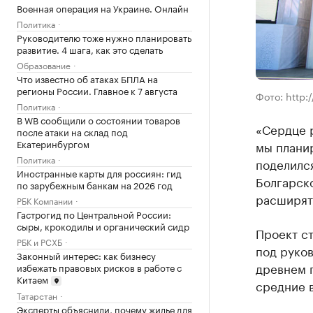
Военная операция на Украине. Онлайн
Политика
Руководителю тоже нужно планировать
развитие. 4 шага, как это сделать
Образование
Что известно об атаках БПЛА на
регионы России. Главное к 7 августа
Фото: http:/
Политика
В WB сообщили о состоянии товаров
«Сердце р
после атаки на склад под
Екатеринбургом
мы планир
Политика
поделилс
Иностранные карты для россиян: гид
Болгарско
по зарубежным банкам на 2026 год
расширять
РБК Компании
Гастрогид по Центральной России:
сыры, крокодилы и органический сидр
Проект с
РБК и РСХБ
под руков
Законный интерес: как бизнесу
древнем г
избежать правовых рисков в работе с
Китаем
средние 
Татарстан
Эксперты объяснили, почему жилье для