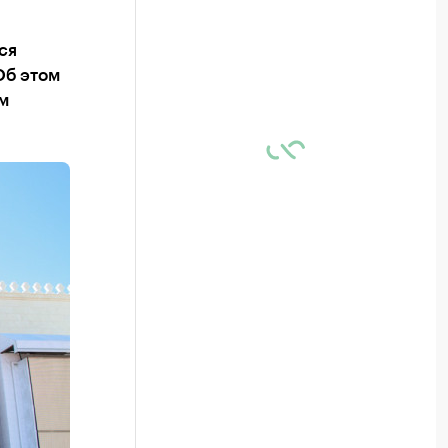
ся
Об этом
м