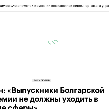
жимость
Autonews
РБК Компании
Телеканал
РБК Вино
Спорт
Школа упра
ипто
РБК Бизнес-среда
Дискуссионный клуб
Исследования
Кредитные 
рагентов
Политика
Экономика
Бизнес
Технологии и медиа
Финансы
Рын
ЭКСКЛЮЗИВ
н: «Выпускники Болгарской
емии не должны уходить в
ие сферы»