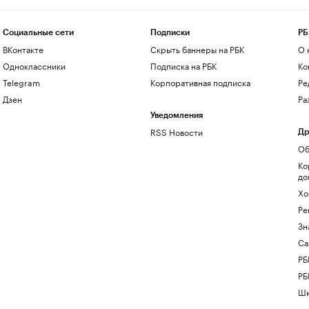
Социальные сети
Подписки
РБ
ВКонтакте
Скрыть баннеры на РБК
О 
Одноклассники
Подписка на РБК
Ко
Telegram
Корпоративная подписка
Ре
Дзен
Ра
Уведомления
RSS Новости
Др
Об
Ко
до
Хо
Ре
Зн
Са
РБ
РБ
Шк