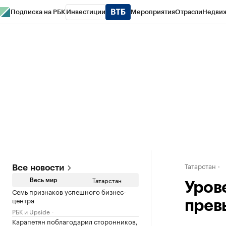
Подписка на РБК
Инвестиции
Мероприятия
Отрасли
Недви
РБК Life
Тренды
Визионеры
Национальные проекты
Город
Стиль
Кр
Спецпроекты СПб
Конференции СПб
Спецпроекты
Проверка конт
Татарстан
Все новости
Татарстан
Весь мир
Уров
Семь признаков успешного бизнес-
центра
прев
РБК и Upside
Карапетян поблагодарил сторонников,