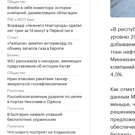
Общество
Влюби в себя инвестора: истории
компаний, разместивших облигации
РБК и МСП Банк
Форвард «Нижнего Новгорода» сделал
«В респуб
хет-трик за 14 минут в Первой лиге
уровню 20
Спорт
«Газпром» заметил антирекорд по
добываемо
объему запасов газа в Европе
тонн нефт
Бизнес
Миннихан
WSJ рассказала о находках, меняющих
компаний 
представление об истории Китая
Общество
4,5%.
Иран атаковал ракетами танкер
эмиратской госнефтекомпании
Как отмет
Политика
данным Ми
Российские военные ударили по целям
в портах Николаев и Одесса
меньше, ч
Политика
решением
В Болгарии назвали упавший
предложен
беспилотник украинским
обеспечен
Политика
Что нового построят на Ходынском
бюджет», 