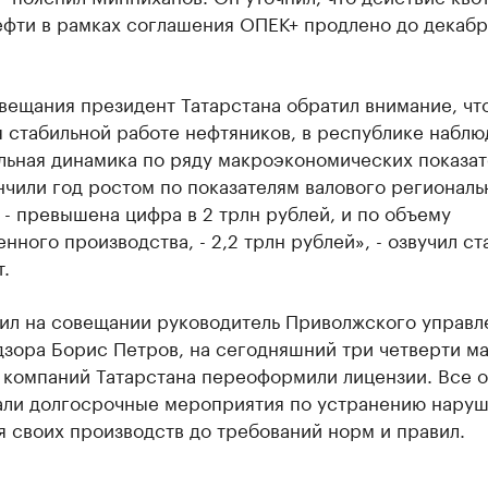
ефти в рамках соглашения ОПЕК+ продлено до декабр
вещания президент Татарстана обратил внимание, чт
 стабильной работе нефтяников, в республике наблю
льная динамика по ряду макроэкономических показат
чили год ростом по показателям валового региональ
 - превышена цифра в 2 трлн рублей, и по объему
ного производства, - 2,2 трлн рублей», - озвучил ст
.
тил на совещании руководитель Приволжского управл
дзора Борис Петров, на сегодняшний три четверти м
 компаний Татарстана переоформили лицензии. Все 
али долгосрочные мероприятия по устранению наруш
 своих производств до требований норм и правил.