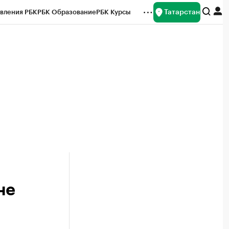
Татарстан
вления РБК
РБК Образование
РБК Курсы
рейтинги
Франшизы
Газета
ок наличной валюты
не