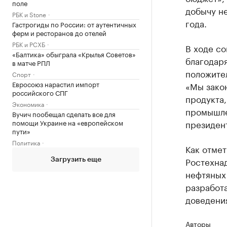
поле
добычу н
РБК и Stone
года.
Гастрогиды по России: от аутентичных
ферм и ресторанов до отелей
РБК и РСХБ
В ходе со
«Балтика» обыграла «Крылья Советов»
благодаря
в матче РПЛ
положите
Спорт
Евросоюз нарастил импорт
«Мы закон
российского СПГ
продукта,
Экономика
промышлен
Вучич пообещал сделать все для
помощи Украине на «европейском
президент
пути»
Политика
Как отме
Ростехна
Загрузить еще
нефтяных
разработ
доведения
Авторы