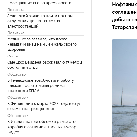
посещавших его во время ареста
Нефтяник
Политика
соглашени
Зеленский заявил о почти полном
отсутствии целых тепловых
добыто на
электростанций
Татарста
Политика
Мельникова заявила, что после
невыдачи визы на ЧЕ ей жаль своего
здоровья
Спорт
Сын Джо Байдена рассказал о тяжелом
состоянии отца
Общество
В Геленджике возобновили работу
пляжей после отмены режима
опасности БПЛА
Общество
В Финляндии с марта 2027 года введут
экзамен на гражданство
Общество
В Италии нашли обломки римского
корабля с сотнями античных амфор.
Видео