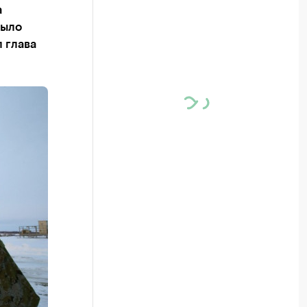
а
было
 глава