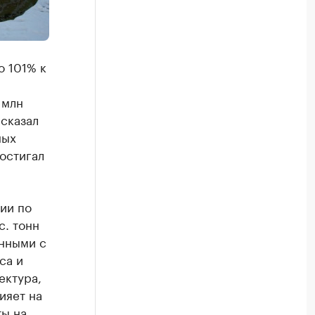
о 101% к
 млн
 сказал
ных
остигал
ии по
с. тонн
анными с
са и
ектура,
ияет на
ты на