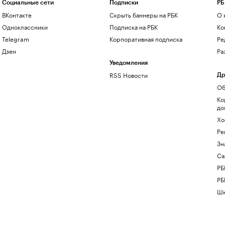
Социальные сети
Подписки
РБ
ВКонтакте
Скрыть баннеры на РБК
О 
Одноклассники
Подписка на РБК
Ко
Telegram
Корпоративная подписка
Ре
Дзен
Ра
Уведомления
RSS Новости
Др
Об
Ко
до
Хо
Ре
Зн
Са
РБ
РБ
Шк