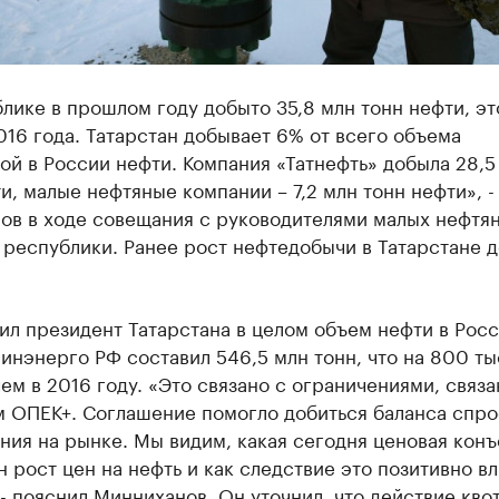
лике в прошлом году добыто 35,8 млн тонн нефти, эт
16 года. Татарстан добывает 6% от всего объема
й в России нефти. Компания «Татнефть» добыла 28,5
и, малые нефтяные компании – 7,2 млн тонн нефти», -
ов в ходе совещания с руководителями малых нефтя
республики. Ранее рост нефтедобычи в Татарстане д
ил президент Татарстана в целом объем нефти в Росс
нэнерго РФ составил 546,5 млн тонн, что на 800 ты
ем в 2016 году. «Это связано с ограничениями, связ
 ОПЕК+. Соглашение помогло добиться баланса спро
ия на рынке. Мы видим, какая сегодня ценовая конъ
 рост цен на нефть и как следствие это позитивно вл
- пояснил Минниханов. Он уточнил, что действие кво