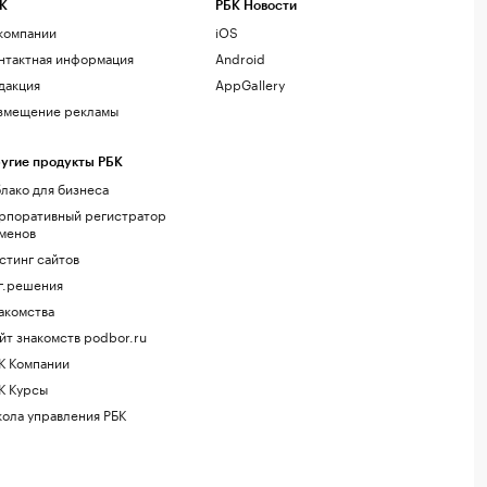
К
РБК Новости
компании
iOS
нтактная информация
Android
дакция
AppGallery
змещение рекламы
угие продукты РБК
лако для бизнеса
рпоративный регистратор
менов
стинг сайтов
г.решения
акомства
йт знакомств podbor.ru
К Компании
К Курсы
ола управления РБК