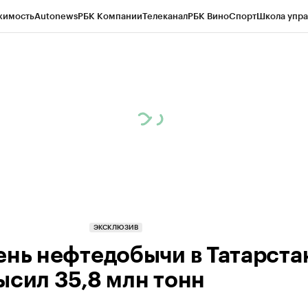
жимость
Autonews
РБК Компании
Телеканал
РБК Вино
Спорт
Школа упра
ипто
РБК Бизнес-среда
Дискуссионный клуб
Исследования
Кредитные 
рагентов
Политика
Экономика
Бизнес
Технологии и медиа
Финансы
Рын
ЭКСКЛЮЗИВ
ень нефтедобычи в Татарста
ысил 35,8 млн тонн