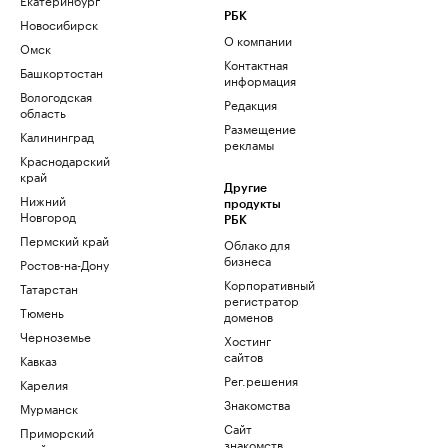
РБК
Новосибирск
О компании
Омск
Контактная
Башкортостан
информация
Вологодская
Редакция
область
Размещение
Калининград
рекламы
Краснодарский
край
Другие
Нижний
продукты
Новгород
РБК
Пермский край
Облако для
бизнеса
Ростов-на-Дону
Корпоративный
Татарстан
регистратор
Тюмень
доменов
Черноземье
Хостинг
сайтов
Кавказ
Рег.решения
Карелия
Знакомства
Мурманск
Сайт
Приморский
знакомств
край