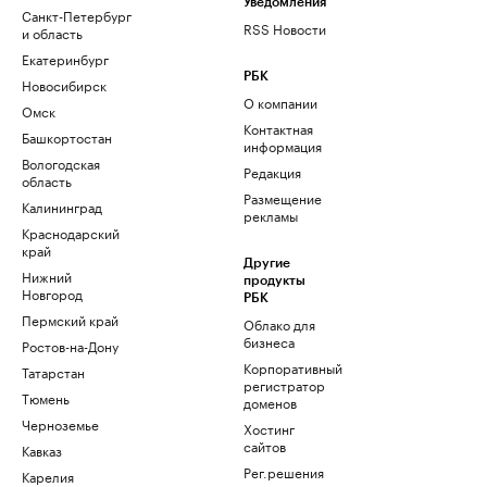
Уведомления
Санкт-Петербург
RSS Новости
и область
Екатеринбург
РБК
Новосибирск
О компании
Омск
Контактная
Башкортостан
информация
Вологодская
Редакция
область
Размещение
Калининград
рекламы
Краснодарский
край
Другие
Нижний
продукты
Новгород
РБК
Пермский край
Облако для
бизнеса
Ростов-на-Дону
Корпоративный
Татарстан
регистратор
Тюмень
доменов
Черноземье
Хостинг
сайтов
Кавказ
Рег.решения
Карелия