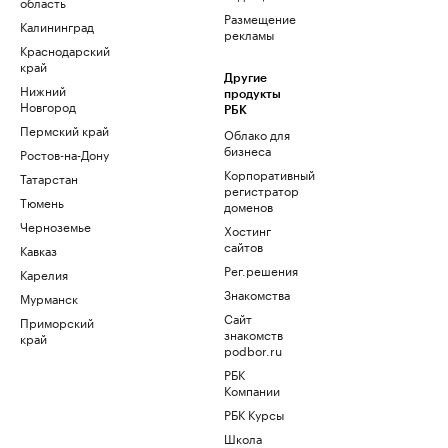
область
Размещение
Калининград
рекламы
Краснодарский
край
Другие
Нижний
продукты
Новгород
РБК
Пермский край
Облако для
бизнеса
Ростов-на-Дону
Корпоративный
Татарстан
регистратор
Тюмень
доменов
Черноземье
Хостинг
сайтов
Кавказ
Рег.решения
Карелия
Знакомства
Мурманск
Сайт
Приморский
знакомств
край
podbor.ru
РБК
Компании
РБК Курсы
Школа