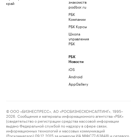
знакомств
край
podbor.ru
РБК
Компании
РБК Курсы
Школа
управления
РБК
РБК
Новости
iOS
Android
AppGallery
© ООО «БИЗНЕСПРЕСС», АО «РОСБИЗНЕСКОНСАЛТИНГ», 1995–
2026. Сообщения и материалы информационного агентства «РБК»
(свидетельство о регистрации средства массовой информации
выдано Федеральной службой по надзору в сфере связи,
информационных технологий и массовых коммуникаций
(Роскомнадзор) 09.12.2015 за номером ИА №ФС77-63848) и сетевого