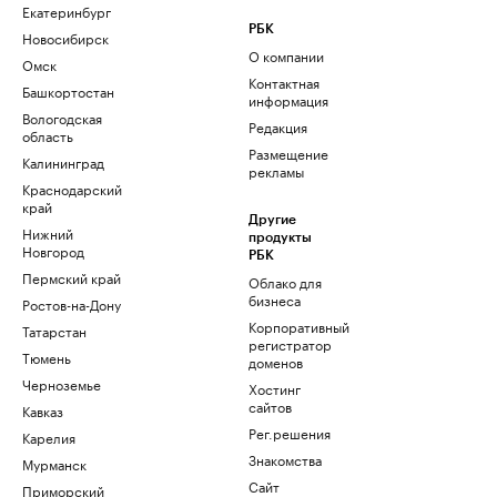
Екатеринбург
РБК
Новосибирск
О компании
Омск
Контактная
Башкортостан
информация
Вологодская
Редакция
область
Размещение
Калининград
рекламы
Краснодарский
край
Другие
Нижний
продукты
Новгород
РБК
Пермский край
Облако для
бизнеса
Ростов-на-Дону
Корпоративный
Татарстан
регистратор
Тюмень
доменов
Черноземье
Хостинг
сайтов
Кавказ
Рег.решения
Карелия
Знакомства
Мурманск
Сайт
Приморский