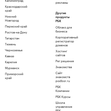
Калининград
рекламы
Краснодарский
край
Другие
Нижний
продукты
Новгород
РБК
Пермский край
Облако для
бизнеса
Ростов-на-Дону
Корпоративный
Татарстан
регистратор
Тюмень
доменов
Черноземье
Хостинг
сайтов
Кавказ
Рег.решения
Карелия
Знакомства
Мурманск
Сайт
Приморский
знакомств
край
podbor.ru
РБК
Компании
РБК Курсы
Школа
управления
РБК