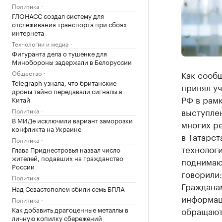
Политика
ГЛОНАСС создал систему для
отслеживания транспорта при сбоях
интернета
Технологии и медиа
Фигуранта дела о тушенке для
Минобороны задержали в Белоруссии
Общество
Как сооб
Telegraph узнала, что британские
принял уч
дроны тайно передавали сигналы в
РФ в рамк
Китай
выступлен
Политика
В МИДе исключили вариант заморозки
многих ре
конфликта на Украине
в Татарст
Политика
технологи
Глава Приднестровья назвал число
жителей, подавших на гражданство
поднимаю
России
говорили:
Политика
Граждана
Над Севастополем сбили семь БПЛА
информац
Политика
Как добавить драгоценные металлы в
обращаютс
личную копилку сбережений