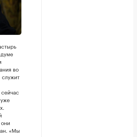
астырь
сдуме
м
ания во
е служит
 сейчас
 уже
х.
й
 они
фан. «Мы