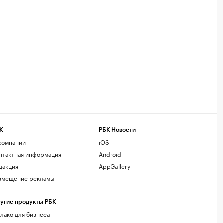
К
РБК Новости
компании
iOS
нтактная информация
Android
дакция
AppGallery
змещение рекламы
угие продукты РБК
лако для бизнеса