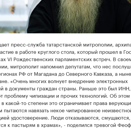
щает пресс-служба татарстанской митрополии, архип
астие в работе круглого стола, который прошел в Го
ах VI Рождественских парламентских встреч. В свое
ии, митрополит напомнил депутатам, что нес послуш
гионах РФ от Магадана до Северного Кавказа, а нын
ане. «Очень многих волнует внедрение электронных
й в документы граждан страны. Раньше это был ИНН,
т проблему чипизации и прочих технологий. Об этом
 в какой-то степени это ограничивает права верующи
м пытаются навязать некое чипированное неизвестно
ией удостоверение. Люди отказываются, смущаются,
я к пастырям в храмах», - поделился тревогой Фео