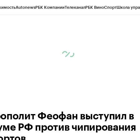
жимость
Autonews
РБК Компании
Телеканал
РБК Вино
Спорт
Школа упра
ипто
РБК Бизнес-среда
Дискуссионный клуб
Исследования
Кредитные 
рагентов
Политика
Экономика
Бизнес
Технологии и медиа
Финансы
Рын
ополит Феофан выступил в
уме РФ против чипирования
ортов