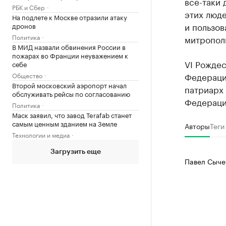
все-таки 
РБК и Сбер
этих люд
На подлете к Москве отразили атаку
и пользов
дронов
Политика
митропол
В МИД назвали обвинения России в
пожарах во Франции неуважением к
VI Рожде
себе
Федерации
Общество
Второй московский аэропорт начал
патриарх 
обслуживать рейсы по согласованию
Федераци
Политика
Маск заявил, что завод Terafab станет
самым ценным зданием на Земле
Авторы
Теги
Технологии и медиа
Загрузить еще
Павел Сыче