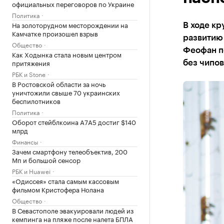
официальных переговоров по Украине
Политика
На золоторудном месторождении на
В ходе кр
Камчатке произошел взрыв
развитию 
Общество
Феофан п
Как Ходынка стала новым центром
притяжения
без чипов
РБК и Stone
В Ростовской области за ночь
уничтожили свыше 70 украинских
беспилотников
Политика
Оборот стейблкоина А7А5 достиг $140
млрд
Финансы
Зачем смартфону телеобъектив, 200
Мп и большой сенсор
РБК и Huawei
«Одиссея» стала самым кассовым
фильмом Кристофера Нолана
Общество
В Севастополе эвакуировали людей из
кемпинга на пляже после налета БПЛА