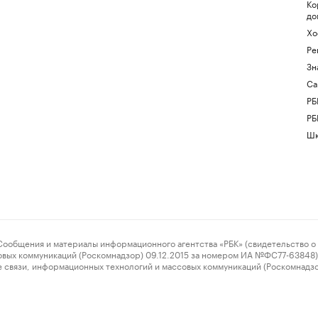
Ко
до
Хо
Ре
Зн
Са
РБ
РБ
Шк
ения и материалы информационного агентства «РБК» (свидетельство о 
овых коммуникаций (Роскомнадзор) 09.12.2015 за номером ИА №ФС77-63848) 
 связи, информационных технологий и массовых коммуникаций (Роскомнадз