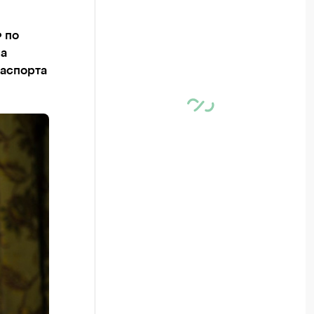
 по
на
паспорта