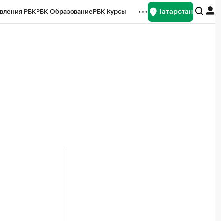
Татарстан
вления РБК
РБК Образование
РБК Курсы
рейтинги
Франшизы
Газета
ок наличной валюты