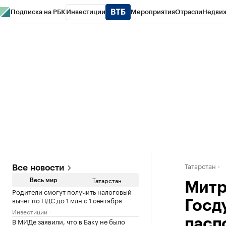
Подписка на РБК
Инвестиции
Мероприятия
Отрасли
Недви
РБК Life
Тренды
Визионеры
Национальные проекты
Город
Стиль
Кр
Спецпроекты СПб
Конференции СПб
Спецпроекты
Проверка конт
Татарстан
Все новости
Татарстан
Весь мир
Митр
Родители смогут получить налоговый
вычет по ПДС до 1 млн с 1 сентября
Госд
Инвестиции
В МИДе заявили, что в Баку не было
пасп