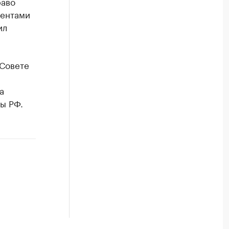
раво
ментами
ил
 Совете
а
ы РФ.