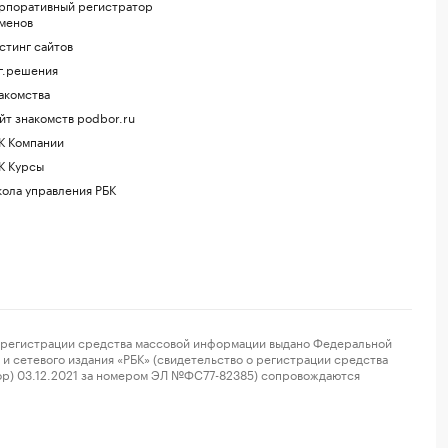
рпоративный регистратор
менов
стинг сайтов
г.решения
акомства
йт знакомств podbor.ru
К Компании
К Курсы
ола управления РБК
регистрации средства массовой информации выдано Федеральной
и сетевого издания «РБК» (свидетельство о регистрации средства
ор) 03.12.2021 за номером ЭЛ №ФС77-82385) сопровождаются