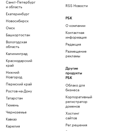
Санкт-Петербург
RSS Новости
и область
Екатеринбург
РБК
Новосибирск
О компании
Омск
Контактная
Башкортостан
информация
Вологодская
Редакция
область
Размещение
Калининград
рекламы
Краснодарский
край
Другие
Нижний
продукты
Новгород
РБК
Пермский край
Облако для
бизнеса
Ростов-на-Дону
Корпоративный
Татарстан
регистратор
Тюмень
доменов
Черноземье
Хостинг
сайтов
Кавказ
Рег.решения
Карелия