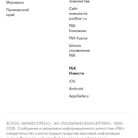
Знакомства
Мурманск
Сайт
Приморский
знакомств
край
podbor.ru
РБК
Компании
РБК Курсы
Школа
управления
РБК
РБК
Новости
iOS
Android
AppGallery
© ООО «БИЗНЕСПРЕСС», АО «РОСБИЗНЕСКОНСАЛТИНГ», 1995–
2026. Сообщения и материалы информационного агентства «РБК»
(свидетельство о регистрации средства массовой информации
выдано Федеральной службой по надзору в сфере связи,