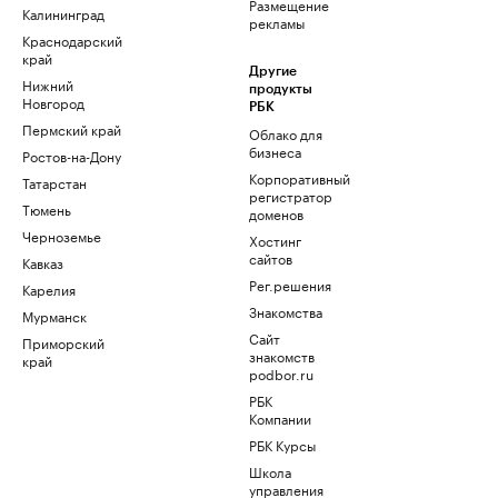
Размещение
Калининград
рекламы
Краснодарский
край
Другие
Нижний
продукты
Новгород
РБК
Пермский край
Облако для
бизнеса
Ростов-на-Дону
Корпоративный
Татарстан
регистратор
Тюмень
доменов
Черноземье
Хостинг
сайтов
Кавказ
Рег.решения
Карелия
Знакомства
Мурманск
Сайт
Приморский
знакомств
край
podbor.ru
РБК
Компании
РБК Курсы
Школа
управления