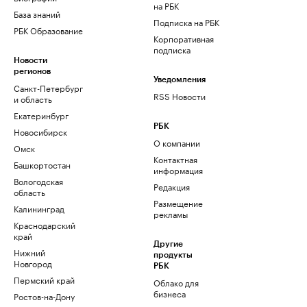
на РБК
База знаний
Подписка на РБК
РБК Образование
Корпоративная
подписка
Новости
регионов
Уведомления
Санкт-Петербург
RSS Новости
и область
Екатеринбург
РБК
Новосибирск
О компании
Омск
Контактная
Башкортостан
информация
Вологодская
Редакция
область
Размещение
Калининград
рекламы
Краснодарский
край
Другие
Нижний
продукты
Новгород
РБК
Пермский край
Облако для
бизнеса
Ростов-на-Дону