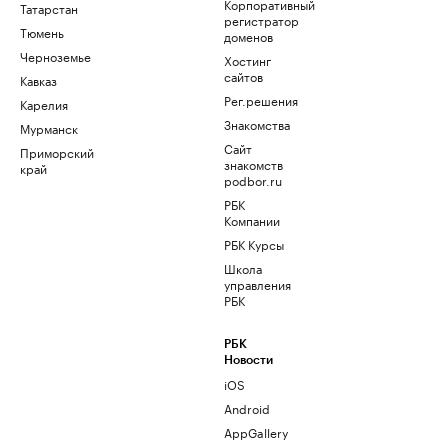
Корпоративный
Татарстан
регистратор
Тюмень
доменов
Черноземье
Хостинг
сайтов
Кавказ
Рег.решения
Карелия
Знакомства
Мурманск
Сайт
Приморский
знакомств
край
podbor.ru
РБК
Компании
РБК Курсы
Школа
управления
РБК
РБК
Новости
iOS
Android
AppGallery