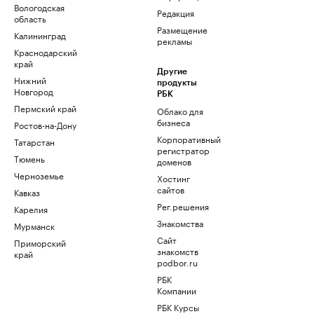
Вологодская
Редакция
область
Размещение
Калининград
рекламы
Краснодарский
край
Другие
Нижний
продукты
Новгород
РБК
Пермский край
Облако для
бизнеса
Ростов-на-Дону
Корпоративный
Татарстан
регистратор
Тюмень
доменов
Черноземье
Хостинг
сайтов
Кавказ
Рег.решения
Карелия
Знакомства
Мурманск
Сайт
Приморский
знакомств
край
podbor.ru
РБК
Компании
РБК Курсы