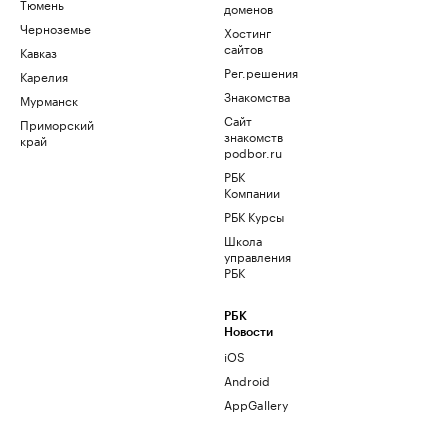
Тюмень
доменов
Черноземье
Хостинг
сайтов
Кавказ
Рег.решения
Карелия
Знакомства
Мурманск
Сайт
Приморский
знакомств
край
podbor.ru
РБК
Компании
РБК Курсы
Школа
управления
РБК
РБК
Новости
iOS
Android
AppGallery