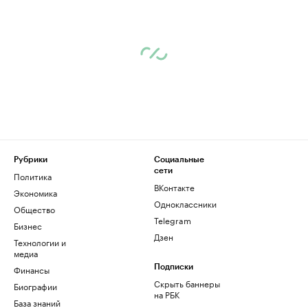
Рубрики
Социальные
сети
Политика
ВКонтакте
Экономика
Одноклассники
Общество
Telegram
Бизнес
Дзен
Технологии и
медиа
Финансы
Подписки
Скрыть баннеры
Биографии
на РБК
База знаний