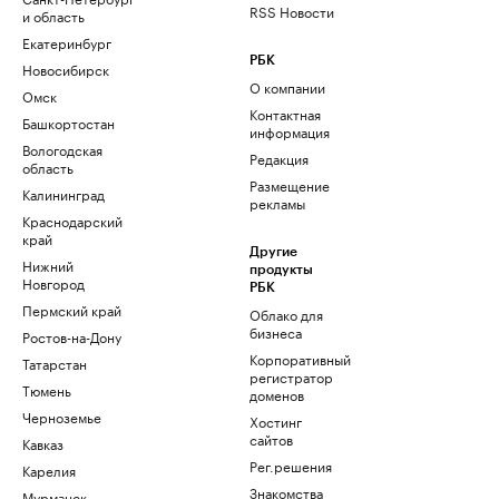
RSS Новости
и область
Екатеринбург
РБК
Новосибирск
О компании
Омск
Контактная
Башкортостан
информация
Вологодская
Редакция
область
Размещение
Калининград
рекламы
Краснодарский
край
Другие
Нижний
продукты
Новгород
РБК
Пермский край
Облако для
бизнеса
Ростов-на-Дону
Корпоративный
Татарстан
регистратор
Тюмень
доменов
Черноземье
Хостинг
сайтов
Кавказ
Рег.решения
Карелия
Знакомства
Мурманск