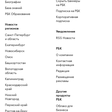
Скрыть баннеры
Биографии
на РБК
База знаний
Подписка на РБК
РБК Образование
Корпоративная
подписка
Новости
регионов
Уведомления
Санкт-Петербург
RSS Новости
и область
Екатеринбург
РБК
Новосибирск
О компании
Омск
Контактная
Башкортостан
информация
Вологодская
Редакция
область
Размещение
Калининград
рекламы
Краснодарский
край
Другие
Нижний
продукты
Новгород
РБК
Пермский край
Облако для
бизнеса
Ростов-на-Дону