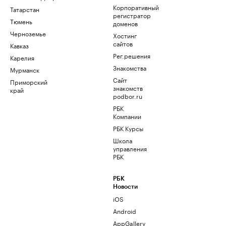
Корпоративный
Татарстан
регистратор
Тюмень
доменов
Черноземье
Хостинг
сайтов
Кавказ
Рег.решения
Карелия
Знакомства
Мурманск
Сайт
Приморский
знакомств
край
podbor.ru
РБК
Компании
РБК Курсы
Школа
управления
РБК
РБК
Новости
iOS
Android
AppGallery