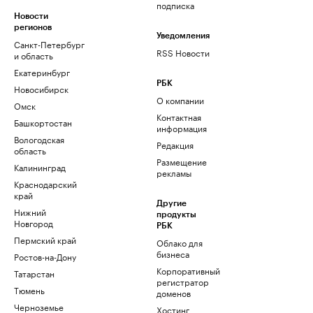
подписка
Новости
регионов
Уведомления
Санкт-Петербург
RSS Новости
и область
Екатеринбург
РБК
Новосибирск
О компании
Омск
Контактная
Башкортостан
информация
Вологодская
Редакция
область
Размещение
Калининград
рекламы
Краснодарский
край
Другие
Нижний
продукты
Новгород
РБК
Пермский край
Облако для
бизнеса
Ростов-на-Дону
Корпоративный
Татарстан
регистратор
Тюмень
доменов
Черноземье
Хостинг