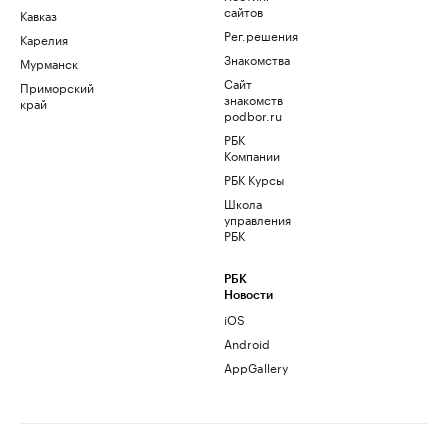
сайтов
Кавказ
Рег.решения
Карелия
Знакомства
Мурманск
Сайт
Приморский
знакомств
край
podbor.ru
РБК
Компании
РБК Курсы
Школа
управления
РБК
РБК
Новости
iOS
Android
AppGallery