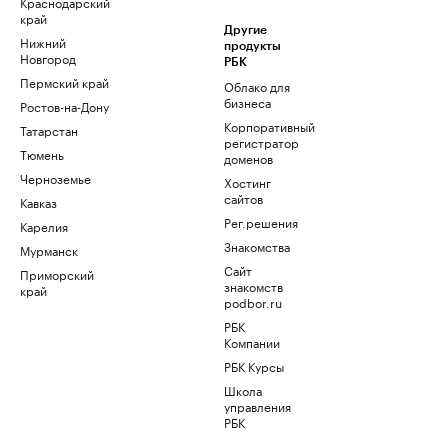
Краснодарский
край
Другие
Нижний
продукты
Новгород
РБК
Пермский край
Облако для
бизнеса
Ростов-на-Дону
Корпоративный
Татарстан
регистратор
Тюмень
доменов
Черноземье
Хостинг
сайтов
Кавказ
Рег.решения
Карелия
Знакомства
Мурманск
Сайт
Приморский
знакомств
край
podbor.ru
РБК
Компании
РБК Курсы
Школа
управления
РБК