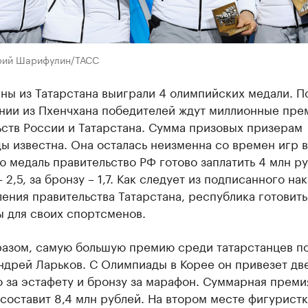
рий Шарифулин/ТАСС
ны из Татарстана выиграли 4 олимпийских медали. П
нии из Пхенчхана победителей ждут миллионные пре
ств России и Татарстана. Сумма призовых призерам
 известна. Она осталась неизменна со времен игр в
ю медаль правительство РФ готово заплатить 4 млн ру
 2,5, за бронзу – 1,7. Как следует из подписанного на
ения правительства Татарстана, республика готовить
ы для своих спортсменов.
разом, самую большую премию среди татарстанцев п
ндрей Ларьков. С Олимпиады в Корее он привезет дв
 за эстафету и бронзу за марафон. Суммарная преми
составит 8,4 млн рублей. На втором месте фигуристк