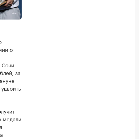
о
мии от
 Сочи.
блей, за
кануне
 удвоить
олучит
е медали
я
а