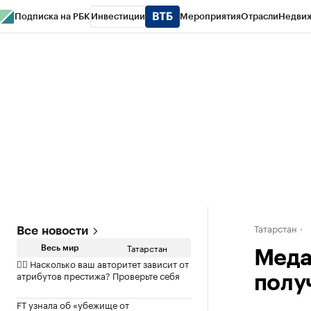
Подписка на РБК
Инвестиции
Мероприятия
Отрасли
Недви
РБК Life
Тренды
Визионеры
Национальные проекты
Город
Стиль
Кр
Спецпроекты СПб
Конференции СПб
Спецпроекты
Проверка конт
Татарстан
Все новости
Татарстан
Весь мир
Меда
✍🏻 Насколько ваш авторитет зависит от
атрибутов престижа? Проверьте себя
получ
FT узнала об «убежище от