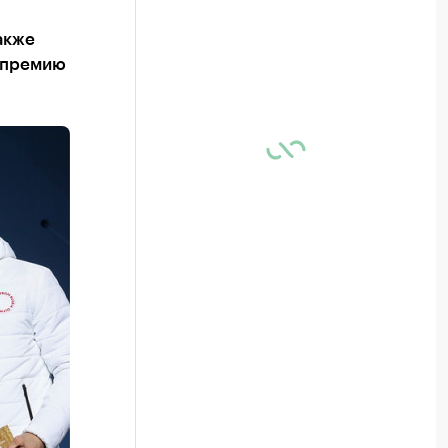
акже
ю премию