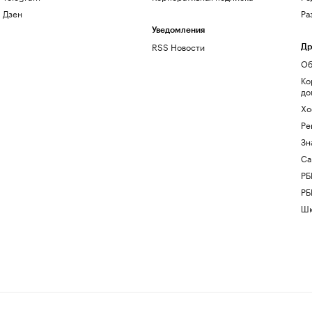
Дзен
Ра
Уведомления
RSS Новости
Др
Об
Ко
до
Хо
Ре
Зн
Са
РБ
РБ
Шк