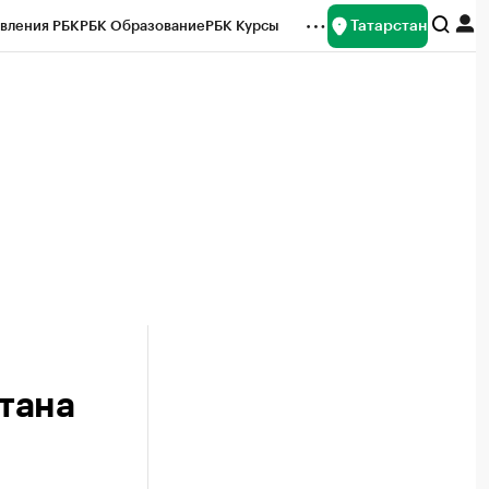
Татарстан
вления РБК
РБК Образование
РБК Курсы
рейтинги
Франшизы
Газета
ок наличной валюты
тана