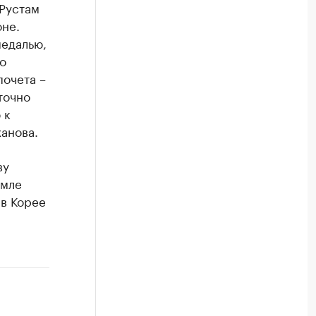
 Рустам
не.
медалью,
о
почета –
точно
 к
анова.
ву
емле
 в Корее