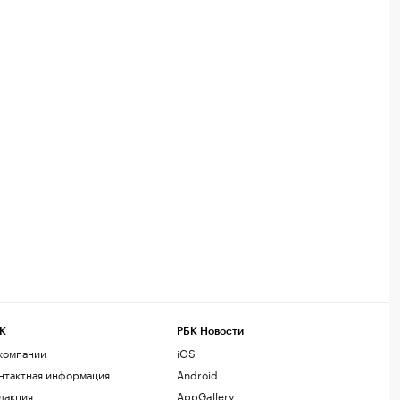
К
РБК Новости
компании
iOS
нтактная информация
Android
дакция
AppGallery