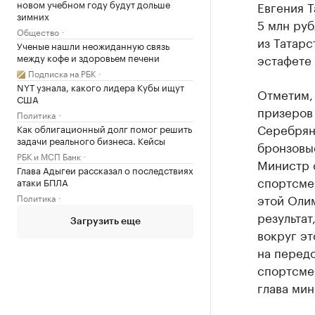
новом учебном году будут дольше
Евгения Т
зимних
5 млн ру
Общество
из Татарс
Ученые нашли неожиданную связь
между кофе и здоровьем печени
эстафете 
Подписка на РБК
NYT узнала, какого лидера Кубы ищут
Отметим, 
США
призеров 
Политика
Серебряны
Как облигационный долг помог решить
задачи реального бизнеса. Кейсы
бронзовые
РБК и МСП Банк
Министр 
Глава Адыгеи рассказал о последствиях
спортсмен
атаки БПЛА
этой Олим
Политика
результат
Загрузить еще
вокруг эт
на передо
спортсме
глава мин