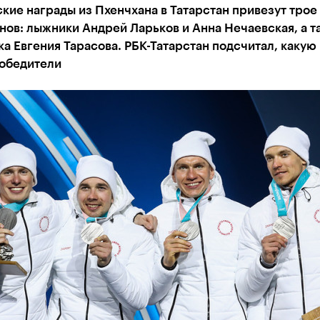
ие награды из Пхенчхана в Татарстан привезут трое
ов: лыжники Андрей Ларьков и Анна Нечаевская, а т
а Евгения Тарасова. РБК-Татарстан подсчитал, каку
победители