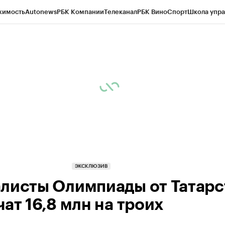
жимость
Autonews
РБК Компании
Телеканал
РБК Вино
Спорт
Школа упра
ипто
РБК Бизнес-среда
Дискуссионный клуб
Исследования
Кредитные 
рагентов
Политика
Экономика
Бизнес
Технологии и медиа
Финансы
Рын
ЭКСКЛЮЗИВ
листы Олимпиады от Татарс
ат 16,8 млн на троих