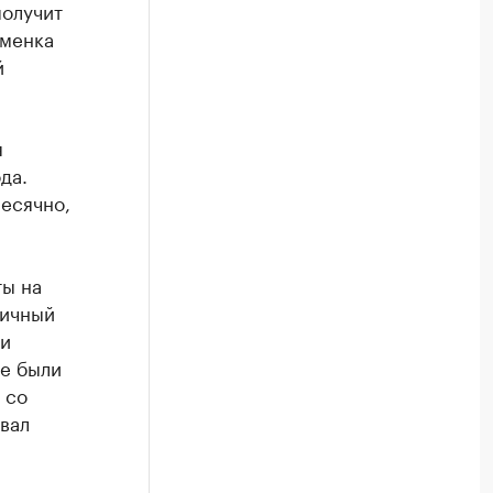
получит
сменка
й
я
да.
есячно,
ты на
личный
ти
ые были
 со
вал