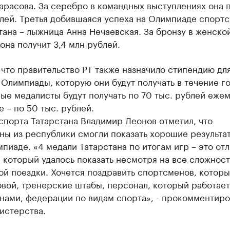
арасова. За серебро в командных выступлениях она 
блей. Третья добившаяся успеха на Олимпиаде спорт
тана – лыжница Анна Нечаевская. За бронзу в женско
она получит 3,4 млн рублей.
что правительство РТ также назначило стипендию дл
Олимпиады, которую они будут получать в течение го
е медалисты будут получать по 70 тыс. рублей ежем
 – по 50 тыс. рублей.
спорта Татарстана Владимир Леонов отметил, что
ы из республики смогли показать хорошие результа
пиаде. «4 медали Татарстана по итогам игр – это от
, который удалось показать несмотря на все сложнос
ой поездки. Хочется поздравить спортсменов, котор
вой, тренерские штабы, персонал, который работает
нами, федерации по видам спорта», - прокомментиро
истерства.