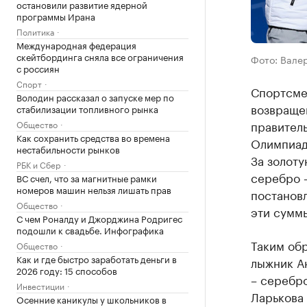
остановили развитие ядерной
программы Ирана
Политика
Международная федерация
скейтбординга сняла все ограничения
Фото: Вале
с россиян
Спорт
Спортсме
Володин рассказал о запуске мер по
возвраще
стабилизации топливного рынка
правитель
Общество
Как сохранить средства во времена
Олимпиады
нестабильности рынков
За золоту
РБК и Сбер
серебро –
ВС счел, что за магнитные рамки
номеров машин нельзя лишать прав
постановл
Общество
эти сумм
С чем Роналду и Джорджина Родригес
подошли к свадьбе. Инфографика
Таким об
Общество
Как и где быстро заработать деньги в
лыжник А
2026 году: 15 способов
– серебро
Инвестиции
Ларькова 
Осенние каникулы у школьников в