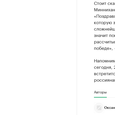
Стоит ска
Миннихан
«Поздрав
которую з
сложнейша
значит по
рассчитыв
победе», 
Напомним
сегодня, 
встретитс
россиянам
Авторы
Оксан