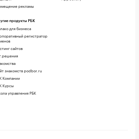
змещение рекламы
угие продукты РБК
лако для бизнеса
рпоративный регистратор
менов
стинг сайтов
г.решения
акомства
йт знакомств podbor.ru
К Компании
К Курсы
ола управления РБК