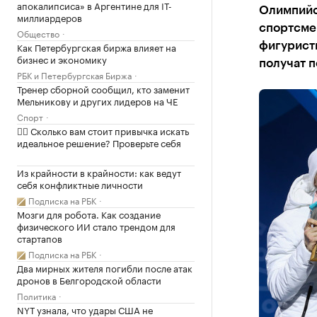
апокалипсиса» в Аргентине для IT-
Олимпийск
миллиардеров
спортсмен
Общество
Как Петербургская биржа влияет на
фигуристк
бизнес и экономику
получат 
РБК и Петербургская Биржа
Тренер сборной сообщил, кто заменит
Мельникову и других лидеров на ЧЕ
Спорт
✍🏻 Сколько вам стоит привычка искать
идеальное решение? Проверьте себя
Из крайности в крайности: как ведут
себя конфликтные личности
Подписка на РБК
Мозги для робота. Как создание
физического ИИ стало трендом для
стартапов
Подписка на РБК
Два мирных жителя погибли после атак
дронов в Белгородской области
Политика
NYT узнала, что удары США не