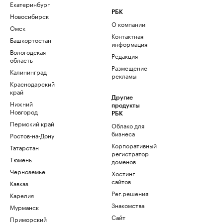
Екатеринбург
РБК
Новосибирск
О компании
Омск
Контактная
Башкортостан
информация
Вологодская
Редакция
область
Размещение
Калининград
рекламы
Краснодарский
край
Другие
Нижний
продукты
Новгород
РБК
Пермский край
Облако для
бизнеса
Ростов-на-Дону
Корпоративный
Татарстан
регистратор
Тюмень
доменов
Черноземье
Хостинг
сайтов
Кавказ
Рег.решения
Карелия
Знакомства
Мурманск
Сайт
Приморский