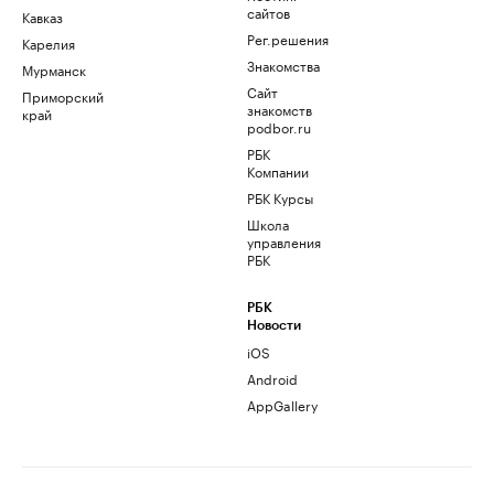
сайтов
Кавказ
Рег.решения
Карелия
Знакомства
Мурманск
Сайт
Приморский
знакомств
край
podbor.ru
РБК
Компании
РБК Курсы
Школа
управления
РБК
РБК
Новости
iOS
Android
AppGallery