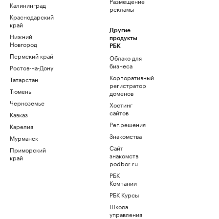
Размещение
Калининград
рекламы
Краснодарский
край
Другие
Нижний
продукты
Новгород
РБК
Пермский край
Облако для
бизнеса
Ростов-на-Дону
Корпоративный
Татарстан
регистратор
Тюмень
доменов
Черноземье
Хостинг
сайтов
Кавказ
Рег.решения
Карелия
Знакомства
Мурманск
Сайт
Приморский
знакомств
край
podbor.ru
РБК
Компании
РБК Курсы
Школа
управления