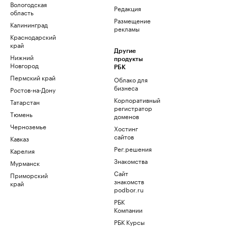
Вологодская
Редакция
область
Размещение
Калининград
рекламы
Краснодарский
край
Другие
Нижний
продукты
Новгород
РБК
Пермский край
Облако для
бизнеса
Ростов-на-Дону
Корпоративный
Татарстан
регистратор
Тюмень
доменов
Черноземье
Хостинг
сайтов
Кавказ
Рег.решения
Карелия
Знакомства
Мурманск
Сайт
Приморский
знакомств
край
podbor.ru
РБК
Компании
РБК Курсы