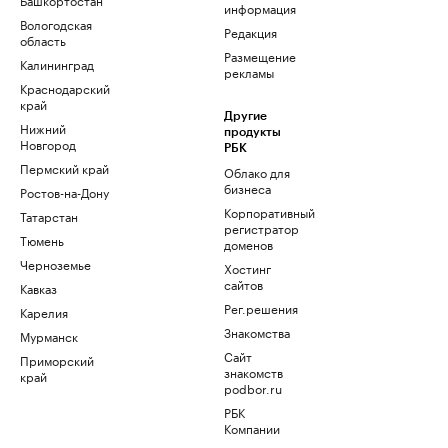
информация
Вологодская
Редакция
область
Размещение
Калининград
рекламы
Краснодарский
край
Другие
Нижний
продукты
Новгород
РБК
Пермский край
Облако для
бизнеса
Ростов-на-Дону
Корпоративный
Татарстан
регистратор
Тюмень
доменов
Черноземье
Хостинг
сайтов
Кавказ
Рег.решения
Карелия
Знакомства
Мурманск
Сайт
Приморский
знакомств
край
podbor.ru
РБК
Компании