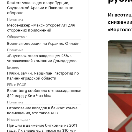
Reuters узнал о договоре Турции,
Саудовской Аравии и Пакистана по
обороне
Инвестиц
Политика
снижении 
Мессенджер «Макс» откроет API для
сторонних приложений
«Вертоле
Общество
Военная операция на Украине. Онлайн
Политика
«Внуково» стало владельцем 25% в
управляющей компании Домодедово
Бизнес
Пляжи, замки, марципан: гастрогид по
Калининградской области
РБК и РСХБ
Bloomberg сообщило о «неожиданных»
$22 млрд у Ким Чен Ына
Политика
Страхование вкладов в банках: сумма
возмещения, что такое АСВ
Инвестиции
Пришли в движение биткоины из 2011
года. Их владелец в плюсе на $10 млн