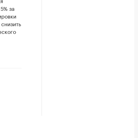
ия
15% за
ировки
 снизить
еского