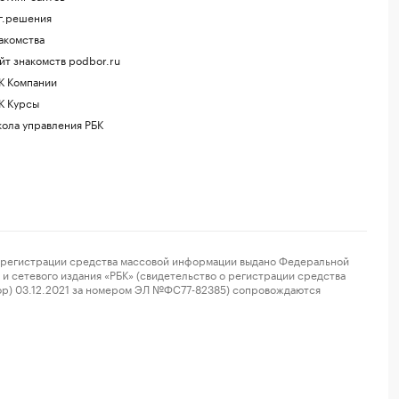
г.решения
акомства
йт знакомств podbor.ru
К Компании
К Курсы
ола управления РБК
регистрации средства массовой информации выдано Федеральной
и сетевого издания «РБК» (свидетельство о регистрации средства
ор) 03.12.2021 за номером ЭЛ №ФС77-82385) сопровождаются