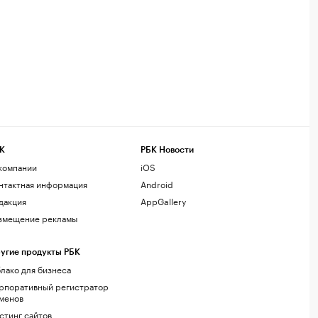
К
РБК Новости
компании
iOS
нтактная информация
Android
дакция
AppGallery
змещение рекламы
угие продукты РБК
лако для бизнеса
рпоративный регистратор
менов
стинг сайтов