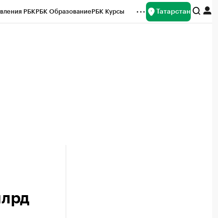
Татарстан
вления РБК
РБК Образование
РБК Курсы
рейтинги
Франшизы
Газета
ок наличной валюты
млрд