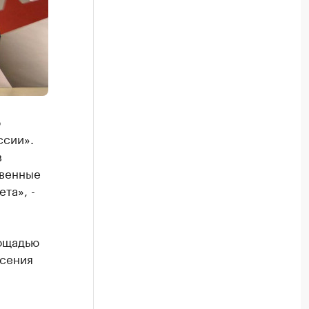
о
ссии».
в
твенные
та», -
ощадью
есения