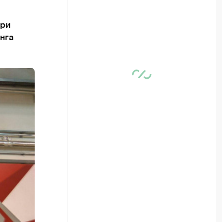
при
нга