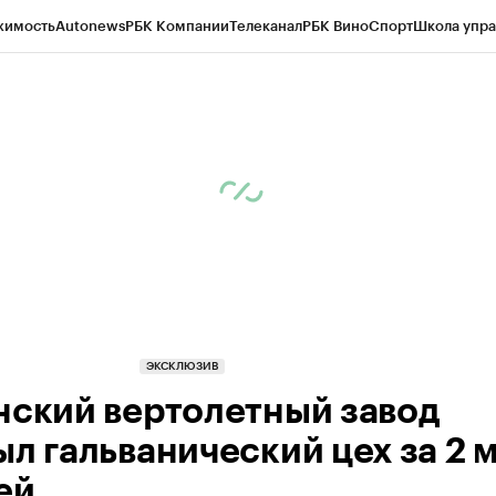
жимость
Autonews
РБК Компании
Телеканал
РБК Вино
Спорт
Школа упра
ипто
РБК Бизнес-среда
Дискуссионный клуб
Исследования
Кредитные 
рагентов
Политика
Экономика
Бизнес
Технологии и медиа
Финансы
Рын
ЭКСКЛЮЗИВ
нский вертолетный завод
ыл гальванический цех за 2 
ей