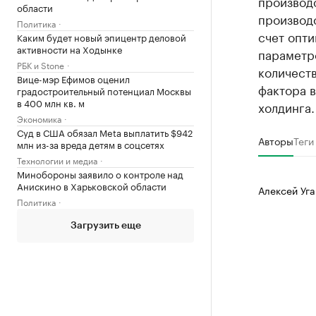
производс
области
производс
Политика
счет опти
Каким будет новый эпицентр деловой
активности на Ходынке
параметро
РБК и Stone
количест
Вице-мэр Ефимов оценил
фактора в
градостроительный потенциал Москвы
в 400 млн кв. м
холдинга.
Экономика
Суд в США обязал Meta выплатить $942
Авторы
Теги
млн из-за вреда детям в соцсетях
Технологии и медиа
Минобороны заявило о контроле над
Анискино в Харьковской области
Алексей Уга
Политика
Загрузить еще