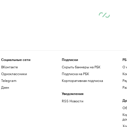
Социальные сети
Подписки
РБ
ВКонтакте
Скрыть баннеры на РБК
О 
Одноклассники
Подписка на РБК
Ко
Telegram
Корпоративная подписка
Ре
Дзен
Ра
Уведомления
RSS Новости
Др
Об
Ко
до
Хо