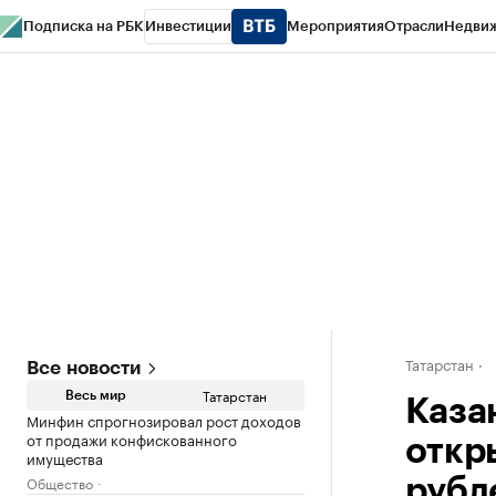
Подписка на РБК
Инвестиции
Мероприятия
Отрасли
Недви
РБК Life
Тренды
Визионеры
Национальные проекты
Город
Стиль
Кр
Спецпроекты СПб
Конференции СПб
Спецпроекты
Проверка конт
Татарстан
Все новости
Татарстан
Весь мир
Каза
Минфин спрогнозировал рост доходов
от продажи конфискованного
откр
имущества
Общество
рубл