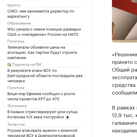
Крипто
CMO: чем занимается директор по
маркетингу
Образование
WSJ узнала о смене позиции разведки
США о «нападении» России на НАТО
Политика
Телеканалы объявили цены на
агитацию. Как партии будут строить
«Решение
кампании
принято с
Подписка на РБК
Общий ра
В результате атаки ВСУ по
Белгородской области пострадали два
эксплуата
человека
средства 
Политика
сообщили
Вице-мэр Ефимов сообщил о росте
числа проектов КРТ до 470
Экономика
В рамках
В Казани отреставрируют дом купца
12,9 тыс.
Котелова XIX века постройки
гальвани
Татарстан
находилис
Россия атаковала эшелон с военной
техникой ВСУ в Днепропетровской