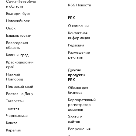
Санкт-Петербург
RSS Новости
и область
Екатеринбург
РБК
Новосибирск
О компании
Омск
Контактная
Башкортостан
информация
Вологодская
Редакция
область
Размещение
Калининград
рекламы
Краснодарский
край
Другие
Нижний
продукты
Новгород
РБК
Пермский край
Облако для
бизнеса
Ростов-на-Дону
Корпоративный
Татарстан
регистратор
Тюмень
доменов
Черноземье
Хостинг
сайтов
Кавказ
Рег.решения
Карелия
Знакомства