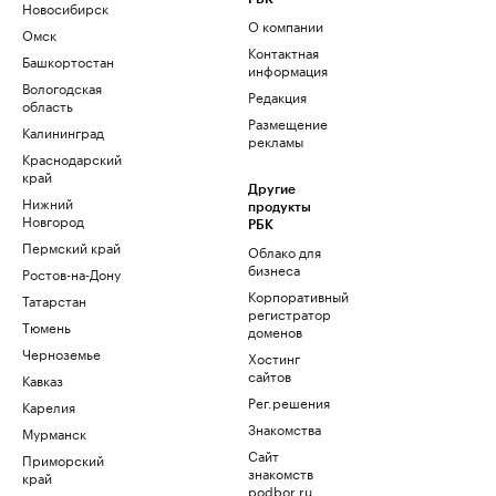
Новосибирск
О компании
Омск
Контактная
Башкортостан
информация
Вологодская
Редакция
область
Размещение
Калининград
рекламы
Краснодарский
край
Другие
Нижний
продукты
Новгород
РБК
Пермский край
Облако для
бизнеса
Ростов-на-Дону
Корпоративный
Татарстан
регистратор
Тюмень
доменов
Черноземье
Хостинг
сайтов
Кавказ
Рег.решения
Карелия
Знакомства
Мурманск
Сайт
Приморский
знакомств
край
podbor.ru