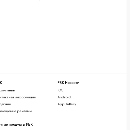
К
РБК Новости
компании
iOS
нтактная информация
Android
дакция
AppGallery
змещение рекламы
угие продукты РБК