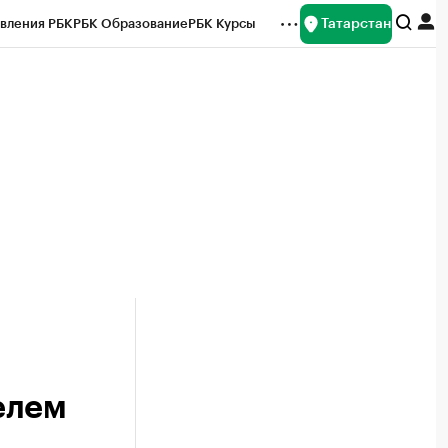
Татарстан
вления РБК
РБК Образование
РБК Курсы
рейтинги
Франшизы
Газета
ок наличной валюты
елем