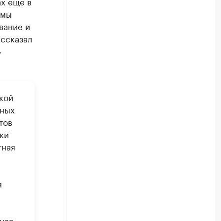
ax ещё в
 мы
вание и
ссказал
»
кой
жных
тов
ки
тная
я
ьная