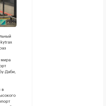
альный
kytrax
раз
 мира
орт
бу-Даби,
 в
высокого
опорт