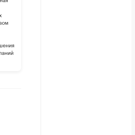
х
вом
а
чшения
паний