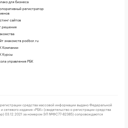
лако для бизнеса
рпоративный регистратор
менов
стинг сайтов
г.решения
акомства
йт знакомств podbor.ru
К Компании
К Курсы
ола управления РБК
регистрации средства массовой информации выдано Федеральной
и сетевого издания «РБК» (свидетельство о регистрации средства
ор) 03.12.2021 за номером ЭЛ №ФС77-82385) сопровождаются