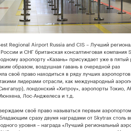
st Regional Airport Russia and CIS – Лучший регион
России и СНГ британская консалтинговая компания S
одному аэропорту «Казань» присуждает уже в пятый 
аким образом, воздушная гавань в очередной раз
ла своё право находиться в ряду лучших аэропортов
 такими лидерами отрасли, как международный аэроп
Сингапур), лондонский «Хитроу», аэропорты Токио, А
юнхена, Лос-Анджелеса и т.д.
верждаем своё право называться первым аэропортом
бладающим сразу двумя наградами от Skytrax столь 
одного уровня – награда «Лучший региональный аэр