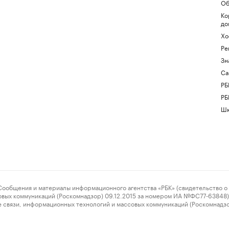
Об
Ко
до
Хо
Ре
Зн
Са
РБ
РБ
Шк
ения и материалы информационного агентства «РБК» (свидетельство о 
овых коммуникаций (Роскомнадзор) 09.12.2015 за номером ИА №ФС77-63848) 
 связи, информационных технологий и массовых коммуникаций (Роскомнадз