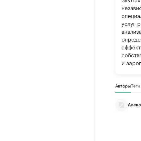
незави
специа
услуг 
анализ
опреде
эффект
собств
и аэро
Авторы
Теги
Алекс