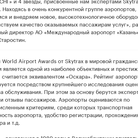
СНГ» и 4 звезды, присвоенные нам экспертами Skytr
. Находясь в очень конкурентной группе аэропортов,
мся и внедряем новое, высокотехнологичное оборудо
ствуем качество оказываемых пассажирам услуг», ра
ный директор АО «Международный аэропорт «Казань
Старостин.
 World Airport Awards от Skytrax в мировой гражданс
и является одной из наиболее объективных и прести
, считается эквивалентом «Оскара». Рейтинг аэропор
уется посредством крупнейшего исследования оцен
ва обслуживания. При этом за основу берутся экспер
 и отзывы пассажиров. Аэропорты оцениваются по
исленным критериям, среди которых транспортная
ность аэропорта, удобство регистрации, прохождени
а и т.д.
 – основанная в 1989 году в Великобритании влиятел