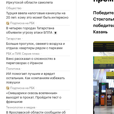
Иркутской области самолета
Общество
Турция ввела налоговые каникулы на
Победител
20 лет: кому это может быть интересно
Стокгольм
Подписка на РБК
победител
В четырех городах Татарстана
объявили угрозу атаки БПЛА
Казань
Татарстан
Больше прогулок, свежего воздуха и
отдыха: квартиры рядом с парками
РБК и ПИК Серия плюс
Вэнс рассказал о сложностях в
переговорах с Ираном
Политика
ИИ помогает лучшим и вредит
остальным. Как компаниям избежать
ловушки
Подписка на РБК
«Смешарики сквозь вселенные»
выходят в прокат. Пройдите тест о
франшизе
Технологии и медиа
В Ярославской области сообщили об