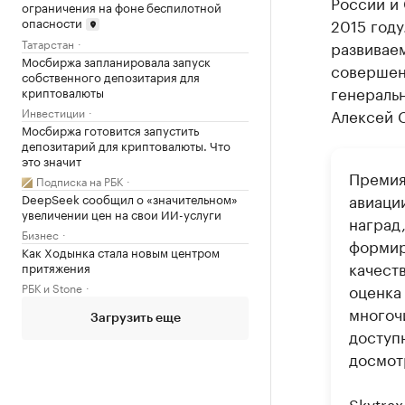
России и 
ограничения на фоне беспилотной
опасности
2015 году
Татарстан
развивае
Мосбиржа запланировала запуск
совершен
собственного депозитария для
генераль
криптовалюты
Алексей 
Инвестиции
Мосбиржа готовится запустить
депозитарий для криптовалюты. Что
это значит
Премия
Подписка на РБК
авиаци
DeepSeek сообщил о «значительном»
увеличении цен на свои ИИ-услуги
наград
Бизнес
формир
Как Ходынка стала новым центром
качест
притяжения
оценка
РБК и Stone
многоч
Загрузить еще
доступ
досмотр
Skytrax