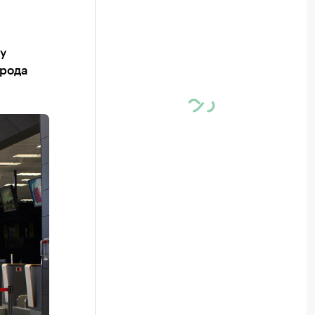
у
орода