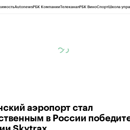
жимость
Autonews
РБК Компании
Телеканал
РБК Вино
Спорт
Школа упра
ипто
РБК Бизнес-среда
Дискуссионный клуб
Исследования
Кредитные 
рагентов
Политика
Экономика
Бизнес
Технологии и медиа
Финансы
Рын
нский аэропорт стал
ственным в России победит
ии Skytrax