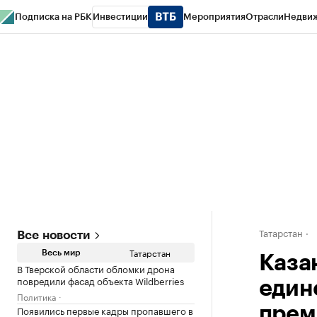
Подписка на РБК
Инвестиции
Мероприятия
Отрасли
Недви
РБК Life
Тренды
Визионеры
Национальные проекты
Город
Стиль
Кр
Спецпроекты СПб
Конференции СПб
Спецпроекты
Проверка конт
Татарстан
Все новости
Татарстан
Весь мир
Каза
В Тверской области обломки дрона
повредили фасад объекта Wildberries
един
Политика
Появились первые кадры пропавшего в
прем