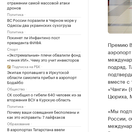
отражении самой массовой атаки
дронов
Политика
ВС России поразили в Черном море у
Одессы два украинских сухогруза
Политика
Покинет ли Инфантино пост
президента ФИФА
Премию Be
Спорт
аэропорт 
«Экстремальные» плечи обвалили фонд
междунар
«гения ИИ». Чему это учит инвесторов
подряд. Т
Подписка на РБК
Экипаж пропавшего в Иркутской
подтверди
области самолета прибыл в аэропорт
вместе с
Бодайбо
«Чанги» (
Общество
СК сообщил о гибели 640 человек из-за
Цюриха, М
вторжения ВСУ в Курскую область
Политика
«Мы подт
Почему ваши совещания бесполезны и
как это исправить: 7 лайфхаков
России, о
Образование
междунар
В аэропортах Татарстана ввели