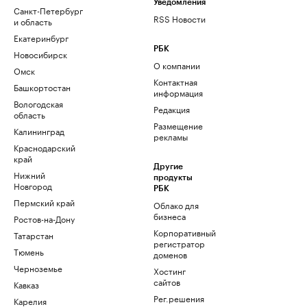
Уведомления
Санкт-Петербург
RSS Новости
и область
Екатеринбург
РБК
Новосибирск
О компании
Омск
Контактная
Башкортостан
информация
Вологодская
Редакция
область
Размещение
Калининград
рекламы
Краснодарский
край
Другие
Нижний
продукты
Новгород
РБК
Пермский край
Облако для
бизнеса
Ростов-на-Дону
Корпоративный
Татарстан
регистратор
Тюмень
доменов
Черноземье
Хостинг
сайтов
Кавказ
Рег.решения
Карелия