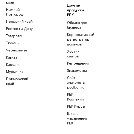
край
Другие
Нижний
продукты
Новгород
РБК
Пермский край
Облако для
бизнеса
Ростов-на-Дону
Корпоративный
Татарстан
регистратор
Тюмень
доменов
Черноземье
Хостинг
сайтов
Кавказ
Рег.решения
Карелия
Знакомства
Мурманск
Сайт
Приморский
знакомств
край
podbor.ru
РБК
Компании
РБК Курсы
Школа
управления
РБК