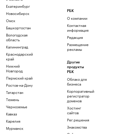
Екатеринбург
РБК
Новосибирск
О компании
Омск
Контактная
Башкортостан
информация
Вологодская
Редакция
область
Размещение
Калининград
рекламы
Краснодарский
край
Другие
Нижний
продукты
Новгород
РБК
Пермский край
Облако для
бизнеса
Ростов-на-Дону
Корпоративный
Татарстан
регистратор
Тюмень
доменов
Черноземье
Хостинг
сайтов
Кавказ
Рег.решения
Карелия
Знакомства
Мурманск
Сайт