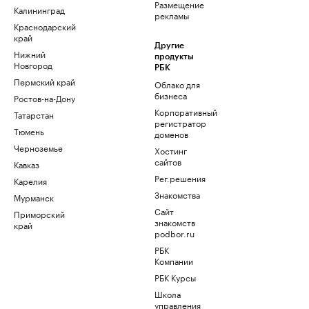
Размещение
Калининград
рекламы
Краснодарский
край
Другие
Нижний
продукты
Новгород
РБК
Пермский край
Облако для
бизнеса
Ростов-на-Дону
Корпоративный
Татарстан
регистратор
Тюмень
доменов
Черноземье
Хостинг
сайтов
Кавказ
Рег.решения
Карелия
Знакомства
Мурманск
Сайт
Приморский
знакомств
край
podbor.ru
РБК
Компании
РБК Курсы
Школа
управления