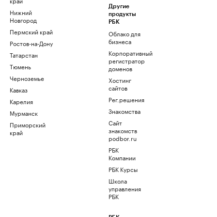
край
Другие
Нижний
продукты
Новгород
РБК
Пермский край
Облако для
бизнеса
Ростов-на-Дону
Корпоративный
Татарстан
регистратор
Тюмень
доменов
Черноземье
Хостинг
сайтов
Кавказ
Рег.решения
Карелия
Знакомства
Мурманск
Сайт
Приморский
знакомств
край
podbor.ru
РБК
Компании
РБК Курсы
Школа
управления
РБК