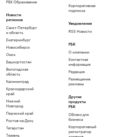
РБК Образование
Корпоративная
подписка
Новости
регионов
Уведомления
Санкт-Петербург
RSS Новости
и область
Екатеринбург
РБК
Новосибирск
О компании
Омск
Контактная
Башкортостан
информация
Вологодская
Редакция
область
Размещение
Калининград
рекламы
Краснодарский
край
Другие
Нижний
продукты
Новгород
РБК
Пермский край
Облако для
бизнеса
Ростов-на-Дону
Корпоративный
Татарстан
регистратор
Тюмень
доменов