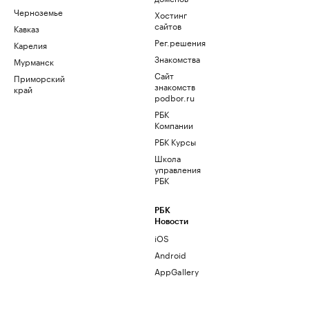
Черноземье
Хостинг
сайтов
Кавказ
Рег.решения
Карелия
Знакомства
Мурманск
Сайт
Приморский
знакомств
край
podbor.ru
РБК
Компании
РБК Курсы
Школа
управления
РБК
РБК
Новости
iOS
Android
AppGallery