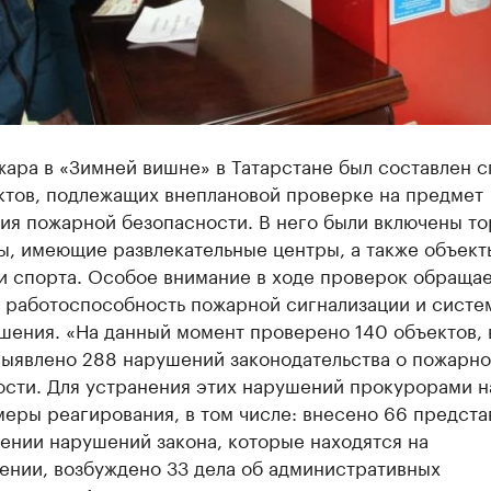
ара в «Зимней вишне» в Татарстане был составлен с
ктов, подлежащих внеплановой проверке на предмет
ия пожарной безопасности. В него были включены т
ы, имеющие развлекательные центры, а также объект
и спорта. Особое внимание в ходе проверок обращае
и работоспособность пожарной сигнализации и систе
шения. «На данный момент проверено 140 объектов, 
выявлено 288 нарушений законодательства о пожарн
ости. Для устранения этих нарушений прокурорами н
еры реагирования, в том числе: внесено 66 предста
ении нарушений закона, которые находятся на
ении, возбуждено 33 дела об административных