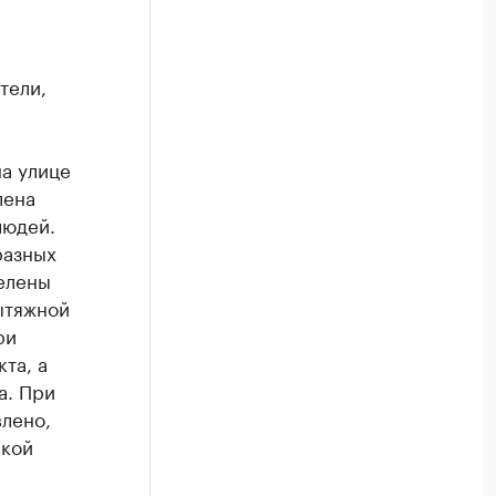
тели,
на улице
лена
людей.
разных
елены
ытяжной
ри
та, а
а. При
влено,
ской