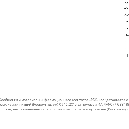
Ко
до
Хо
Ре
Зн
Са
РБ
РБ
Шк
ения и материалы информационного агентства «РБК» (свидетельство о 
овых коммуникаций (Роскомнадзор) 09.12.2015 за номером ИА №ФС77-63848) 
 связи, информационных технологий и массовых коммуникаций (Роскомнадз