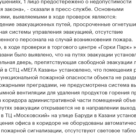
ушениях, 1 лицо предостережено о недопустимости
 закона», - сказали в пресс-службе. Основными
ями, выявляемыми в ходе проверок являются:
дение эвакуационных путей, просроченные огнетуши
ная системы управления эвакуацией, отсутствие
енного персонала на случай возникновения пожара.
 в ходе проверки в торгового центре «Горки Парк» 
азани было выявлено, что на путях эвакуации установ
ельная дверь, препятствующая свободной эвакуации 
й в СТЦ «МЕГА Казань» установлено, что помещения 
функциональной пожарной опасности объекта не разд
ожарными преградами, не предусмотрена система в
ымной вентиляции для удаления продуктов горения п
з коридора административной части помещений объек
путях эвакуации открывается не в направлении выход
в ТЦ «Московский» на улице Баруди в Казани устано
щения офиса в коридоре не оборудованы автоматиче
пожарной сигнализации, отсутствуют световое табло