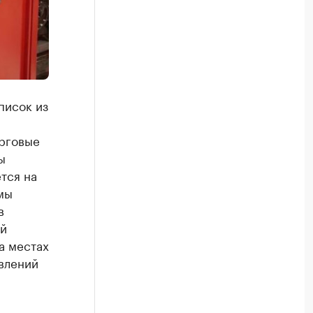
писок из
орговые
ы
тся на
мы
в
ой
а местах
влений