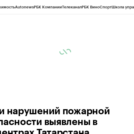
жимость
Autonews
РБК Компании
Телеканал
РБК Вино
Спорт
Школа упра
ипто
РБК Бизнес-среда
Дискуссионный клуб
Исследования
Кредитные 
рагентов
Политика
Экономика
Бизнес
Технологии и медиа
Финансы
Рын
и нарушений пожарной
пасности выявлены в
центрах Татарстана