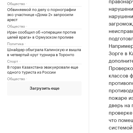
правонар
Общество
нарушения
Обвиняемой по делу о порнографии
экс-участнице «Дома-2» запросили
нарушени
арест
загромож
Общество
неисправ
Иран сообщил об «операции против
целей врага» в Ормузском проливе
подготовл
Политика
Например,
Шнайдер обыграла Калинскую и вышла
Зорге в К
в четвертый круг турнира в Торонто
дополнит
Спорт
В горах Казахстана эвакуировали еще
Проверко
одного туриста из России
классов 
Общество
противоп
противод
Загрузить еще
пожаре и
дверь на 
проверке 
что поме
системой 