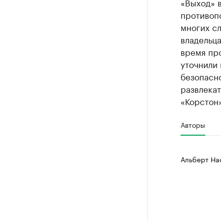
«Выход» 
противопо
многих с
владельц
время пр
уточнили
безопасно
развлекат
«Корстон»
Авторы
Альберт На