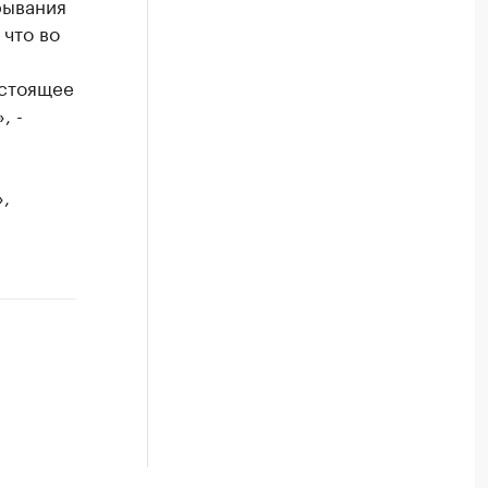
рывания
что во
астоящее
, -
,