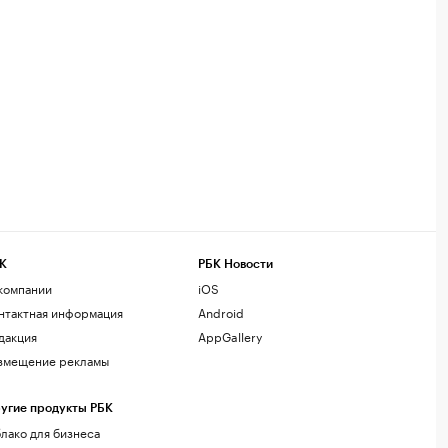
К
РБК Новости
компании
iOS
нтактная информация
Android
дакция
AppGallery
змещение рекламы
угие продукты РБК
лако для бизнеса