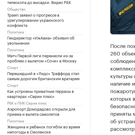
телескопа до высадки. Видео РБК
Общество
Трамп заявил о прогрессе в
урегулировании украинского
конфликта
Политика
Гендиректор «ИжАвиа» объявил об
увольнении
После пож
Политика
260 объе
Матч Первой лиги перенесли из-за
соблюден
проблем с вылетом «Сочи» в Москву
комплекс
Спорт
Перешедший в «Лидс» Траффорд стал
культуры 
самым дорогим британским вратарем
наличие 
Спорт
пожароту
Как устроены приватные террасы в
квартирах «Серии плюс»
которых 
РБК и ПИК Серия плюс
безопасн
Аэропорт Домодедово открыли для
приняты м
приема и вылета самолетов
об устран
Политика
Женщина и ребенок погибли во время
рассмотр
непогоды в Смоленске