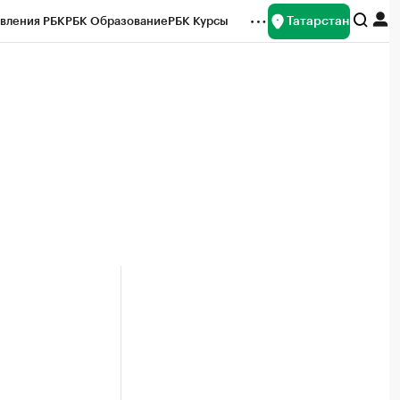
Татарстан
вления РБК
РБК Образование
РБК Курсы
рейтинги
Франшизы
Газета
ок наличной валюты