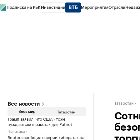
Подписка на РБК
Инвестиции
Мероприятия
Отрасли
Недви
РБК Life
Тренды
Визионеры
Национальные проекты
Город
Стиль
Кр
Спецпроекты СПб
Конференции СПб
Спецпроекты
Проверка конт
Татарстан
Все новости
Татарстан
Весь мир
Сотн
Трамп заявил, что США «тоже
нуждаются» в ракетах для Patriot
безо
Политика
Reuters сообщил о серии кибератак на
торг