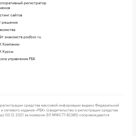
рпоративный регистратор
менов
стинг сайтов
г.решения
акомства
йт знакомств podbor.ru
К Компании
К Курсы
ола управления РБК
регистрации средства массовой информации выдано Федеральной
и сетевого издания «РБК» (свидетельство о регистрации средства
ор) 03.12.2021 за номером ЭЛ №ФС77-82385) сопровождаются