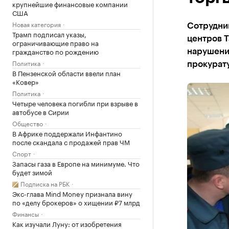
крупнейшие финансовые компании
США
Новая категория
Сотрудни
Трамп подписал указы,
центров Т
ограничивающие право на
гражданство по рождению
нарушени
Политика
прокурат
В Пензенской области ввели план
«Ковер»
Политика
Четыре человека погибли при взрыве в
автобусе в Сирии
Общество
В Африке поддержали Инфантино
после скандала с продажей прав ЧМ
Спорт
Запасы газа в Европе на минимуме. Что
будет зимой
Подписка на РБК
Экс-глава Mind Money признала вину
по «делу брокеров» о хищении ₽7 млрд
Финансы
Как изучали Луну: от изобретения