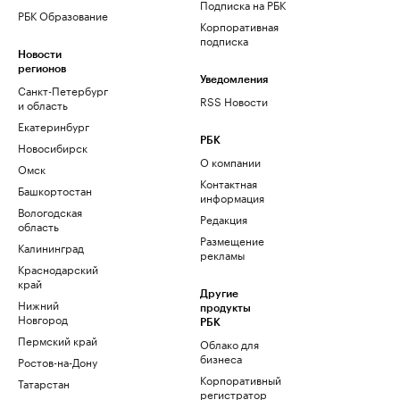
Подписка на РБК
РБК Образование
Корпоративная
подписка
Новости
регионов
Уведомления
Санкт-Петербург
RSS Новости
и область
Екатеринбург
РБК
Новосибирск
О компании
Омск
Контактная
Башкортостан
информация
Вологодская
Редакция
область
Размещение
Калининград
рекламы
Краснодарский
край
Другие
Нижний
продукты
Новгород
РБК
Пермский край
Облако для
бизнеса
Ростов-на-Дону
Корпоративный
Татарстан
регистратор