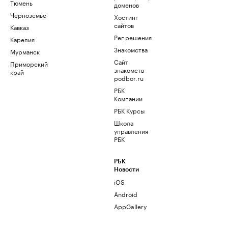
Тюмень
доменов
Черноземье
Хостинг
сайтов
Кавказ
Рег.решения
Карелия
Знакомства
Мурманск
Сайт
Приморский
знакомств
край
podbor.ru
РБК
Компании
РБК Курсы
Школа
управления
РБК
РБК
Новости
iOS
Android
AppGallery