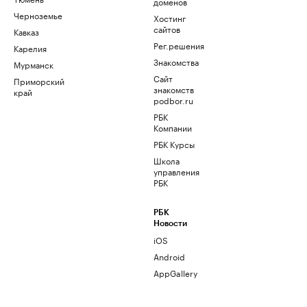
доменов
Черноземье
Хостинг
сайтов
Кавказ
Рег.решения
Карелия
Знакомства
Мурманск
Сайт
Приморский
знакомств
край
podbor.ru
РБК
Компании
РБК Курсы
Школа
управления
РБК
РБК
Новости
iOS
Android
AppGallery