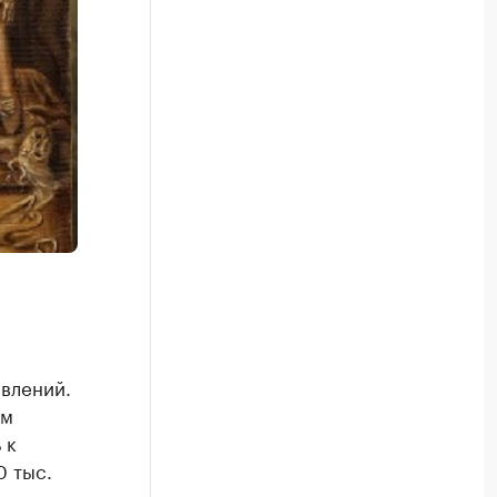
явлений.
ем
 к
0 тыс.