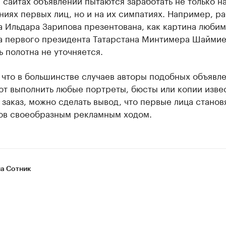
а сайтах объявлений пытаются заработать не только н
иях первых лиц, но и на их симпатиях. Например, ра
 Ильдара Зарипова презентована, как картина люби
а первого президента Татарстана Минтимера Шаймие
 полотна не уточняется.
 что в большинстве случаев авторы подобных объявл
ют выполнить любые портреты, бюсты или копии изве
 заказ, можно сделать вывод, что первые лица станов
ов своеобразным рекламным ходом.
а Сотник