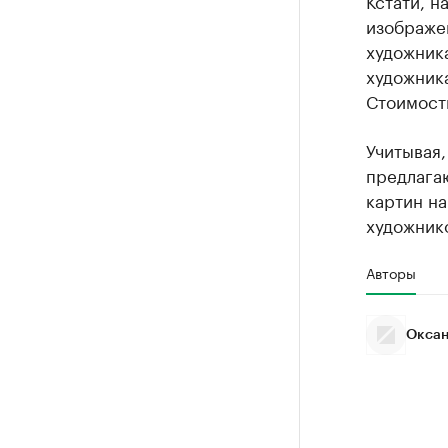
Кстати, н
изображен
художника
художник
Стоимость
Учитывая,
предлага
картин на
художник
Авторы
Оксан