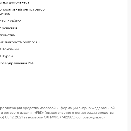
лако для бизнеса
рпоративный регистратор
менов
стинг сайтов
г.решения
акомства
йт знакомств podbor.ru
К Компании
К Курсы
ола управления РБК
регистрации средства массовой информации выдано Федеральной
и сетевого издания «РБК» (свидетельство о регистрации средства
ор) 03.12.2021 за номером ЭЛ №ФС77-82385) сопровождаются