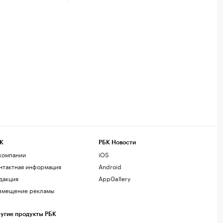
К
РБК Новости
компании
iOS
нтактная информация
Android
дакция
AppGallery
змещение рекламы
угие продукты РБК