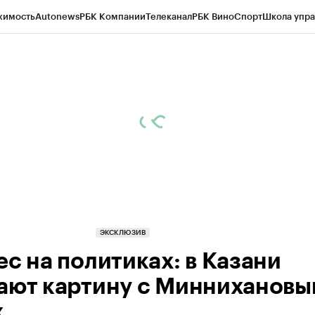
жимость
Autonews
РБК Компании
Телеканал
РБК Вино
Спорт
Школа упра
ипто
РБК Бизнес-среда
Дискуссионный клуб
Исследования
Кредитные 
рагентов
Политика
Экономика
Бизнес
Технологии и медиа
Финансы
Рын
ЭКСКЛЮЗИВ
ес на политиках: в Казани
ают картину с Миннихановы
х