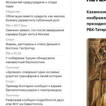
Москвичей предупредили о спаде
жары
Общество
Казанские
Облигации вместо кредита: как малому
изображен
бизнесу разместить публичный долг
президен
РБК и МСП Банк
Овечкин заявил, что после завершения
РБК-Татар
карьеры будет жить в Москве
Спорт
Фермы, рестораны и отели Дальнего
Востока. Гастрогид
РБК и РСХБ
У побережья Турции обнаружили
неизвестный беспилотник
Политика
«Арсенал» совершил один из самых
дорогих трансферов в своей истории
Спорт
Премьер Болгарии сообщил о взрыве
беспилотника рядом с газопроводом
Политика
Развожаев сообщил подробности двух
атак ВСУ на Севастополь