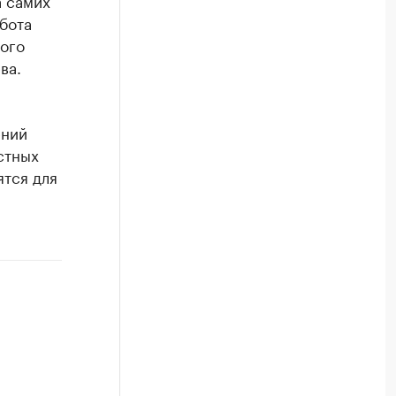
а самих
бота
мого
ва.
ений
стных
ятся для