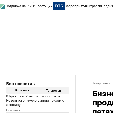
Подписка на РБК
Инвестиции
Мероприятия
Отрасли
Недви
РБК Life
Тренды
Визионеры
Национальные проекты
Город
Стиль
Кр
Спецпроекты СПб
Конференции СПб
Спецпроекты
Проверка конт
Татарстан
Все новости
Татарстан
Весь мир
Бизн
В Брянской области при обстреле
Новенького тяжело ранили пожилую
прод
женщину
Политика
лата