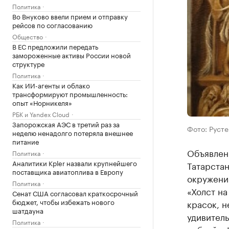
Политика
Во Внуково ввели прием и отправку
рейсов по согласованию
Общество
В ЕС предложили передать
замороженные активы России новой
структуре
Политика
Как ИИ-агенты и облако
трансформируют промышленность:
опыт «Норникеля»
РБК и Yandex Cloud
Запорожская АЭС в третий раз за
Фото: Руст
неделю ненадолго потеряла внешнее
питание
Объявлен
Политика
Аналитики Kpler назвали крупнейшего
Татарста
поставщика авиатоплива в Европу
окружении
Политика
«Холст на
Сенат США согласовал краткосрочный
бюджет, чтобы избежать нового
красок, н
шатдауна
удивитель
Политика