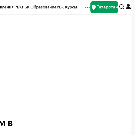
Татарстан
вления РБК
РБК Образование
РБК Курсы
рейтинги
Франшизы
Газета
ок наличной валюты
м в