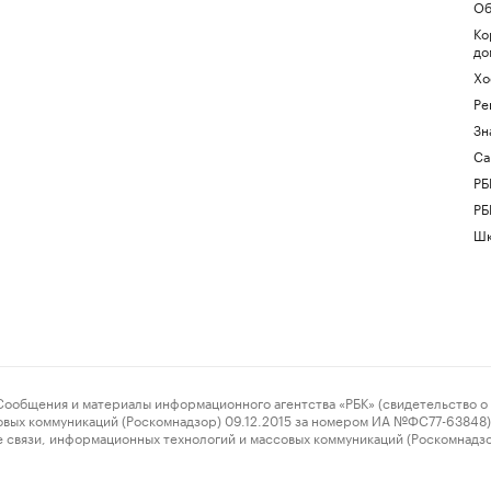
Об
Ко
до
Хо
Ре
Зн
Са
РБ
РБ
Шк
ения и материалы информационного агентства «РБК» (свидетельство о 
овых коммуникаций (Роскомнадзор) 09.12.2015 за номером ИА №ФС77-63848) 
 связи, информационных технологий и массовых коммуникаций (Роскомнадз