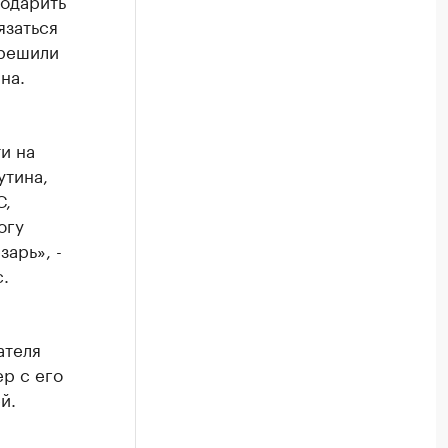
подарить
язаться
 решили
на.
и на
утина,
С,
огу
зарь», -
.
ателя
р с его
й.