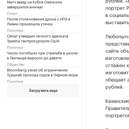
рублей. «
Матч звезд на Кубке Овечкина
завершился вничью
портрет Р
Спорт
в социаль
После столкновения дрона с НПЗ в
выставить
Ливии произошла утечка
Политика
Любопытн
Сенат утвердил личного адвоката
Трампа генпрокурором США
представи
Политика
сайте объ
Число погибших при стрельбе в школе
изготовл
в Таиланде выросло до девяти
сглажен х
Общество
Bloomberg узнал об ограничении
изготовит
Турцией прохода судов в Черном море
обещает а
Политика
рублей.
Загрузить еще
Казанские
Правитель
портретом