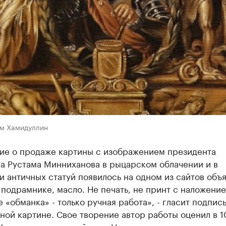
ем Хамидуллин
ие о продаже картины с изображением президента
на Рустама Минниханова в рыцарском облачении и в
 античных статуй появилось на одном из сайтов объ
 подрамнике, масло. Не печать, не принт с наложени
е «обманка» - только ручная работа», - гласит подпись
ной картине. Свое творение автор работы оценил в 1