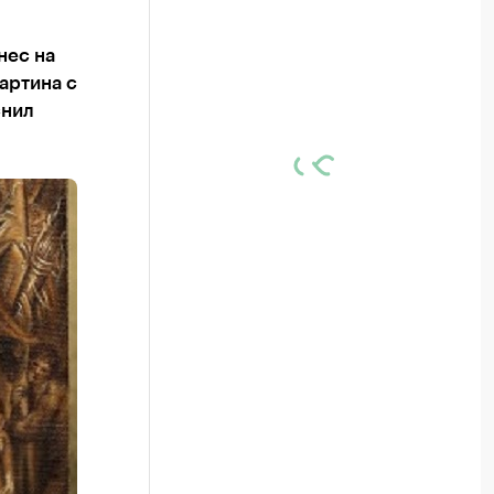
нес на
артина с
снил