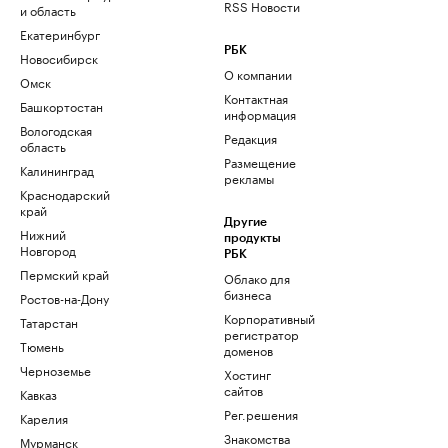
RSS Новости
и область
Екатеринбург
РБК
Новосибирск
О компании
Омск
Контактная
Башкортостан
информация
Вологодская
Редакция
область
Размещение
Калининград
рекламы
Краснодарский
край
Другие
Нижний
продукты
Новгород
РБК
Пермский край
Облако для
бизнеса
Ростов-на-Дону
Корпоративный
Татарстан
регистратор
Тюмень
доменов
Черноземье
Хостинг
сайтов
Кавказ
Рег.решения
Карелия
Знакомства
Мурманск