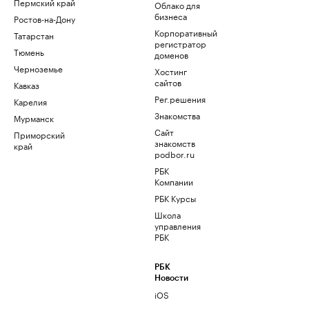
Пермский край
Облако для
бизнеса
Ростов-на-Дону
Корпоративный
Татарстан
регистратор
Тюмень
доменов
Черноземье
Хостинг
сайтов
Кавказ
Рег.решения
Карелия
Знакомства
Мурманск
Сайт
Приморский
знакомств
край
podbor.ru
РБК
Компании
РБК Курсы
Школа
управления
РБК
РБК
Новости
iOS