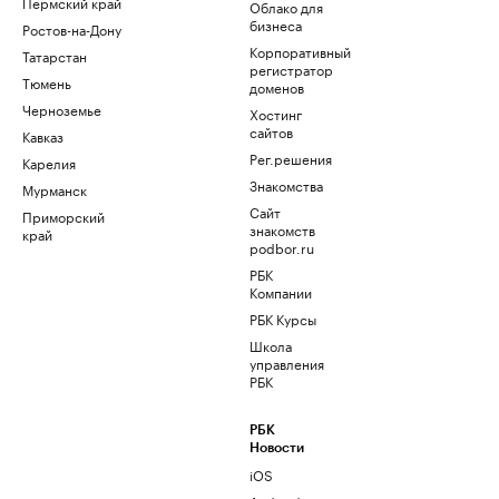
Пермский край
Облако для
бизнеса
Ростов-на-Дону
Корпоративный
Татарстан
регистратор
Тюмень
доменов
Черноземье
Хостинг
сайтов
Кавказ
Рег.решения
Карелия
Знакомства
Мурманск
Сайт
Приморский
знакомств
край
podbor.ru
РБК
Компании
РБК Курсы
Школа
управления
РБК
РБК
Новости
iOS