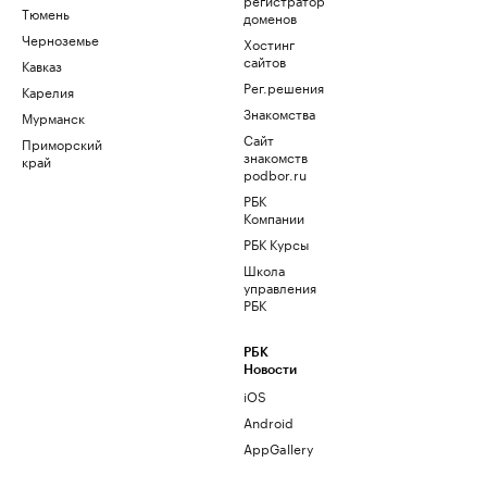
Тюмень
доменов
Черноземье
Хостинг
сайтов
Кавказ
Рег.решения
Карелия
Знакомства
Мурманск
Сайт
Приморский
знакомств
край
podbor.ru
РБК
Компании
РБК Курсы
Школа
управления
РБК
РБК
Новости
iOS
Android
AppGallery